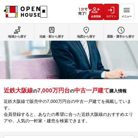
会員登録
ログイン
メニュー
地域から探す
沿線・駅から探す
地図から探す
通勤・通学から探す
近鉄大阪線
7,000万円台
中古一戸建て
の
の
購入情報
近鉄大阪線で販売中の7,000万円台の中古一戸建てを掲載していま
す。
会員登録すると、あなたの希望に合った近鉄大阪線のおすすめエリ
アや、人気の一軒家・建売を検索できます。