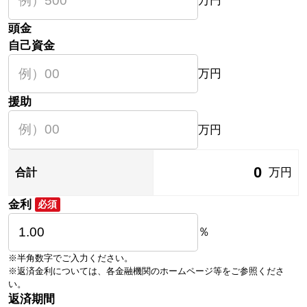
万円
頭金
自己資金
万円
援助
万円
0
万円
合計
金利
必須
％
※半角数字でご入力ください。
※返済金利については、各金融機関のホームページ等をご参照くださ
い。
返済期間