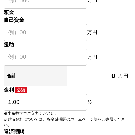
万円
頭金
自己資金
万円
援助
万円
0
万円
合計
金利
必須
％
※半角数字でご入力ください。
※返済金利については、各金融機関のホームページ等をご参照くださ
い。
返済期間