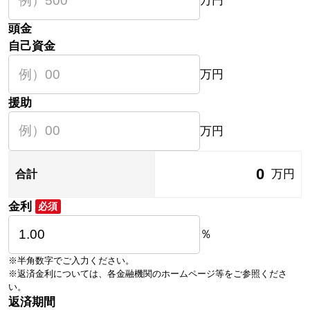
万円
頭金
自己資金
万円
援助
万円
0
万円
合計
金利
必須
％
※半角数字でご入力ください。
※返済金利については、各金融機関のホームページ等をご参照くださ
い。
返済期間