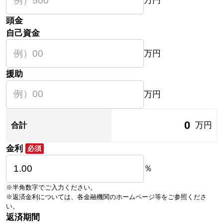
万円
頭金
自己資金
万円
援助
万円
0
万円
合計
金利
必須
％
※半角数字でご入力ください。
※返済金利については、各金融機関のホームページ等をご参照くださ
い。
返済期間