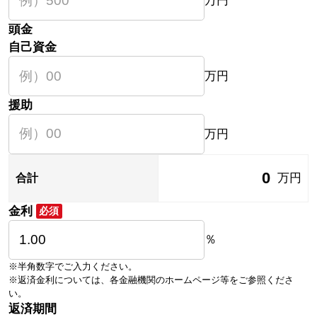
万円
頭金
自己資金
万円
援助
万円
0
万円
合計
金利
必須
％
※半角数字でご入力ください。
※返済金利については、各金融機関のホームページ等をご参照くださ
い。
返済期間