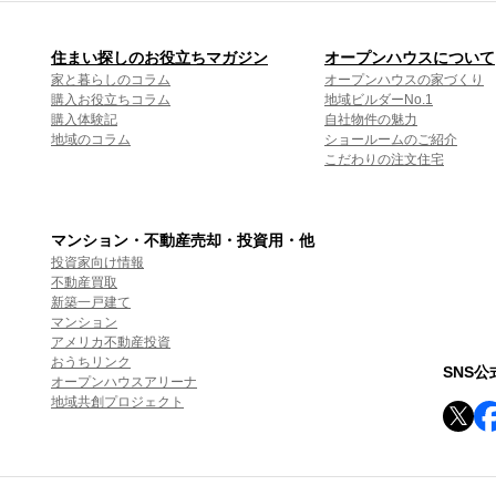
住まい探しのお役立ちマガジン
オープンハウスについて
家と暮らしのコラム
オープンハウスの家づくり
購入お役立ちコラム
地域ビルダーNo.1
購入体験記
自社物件の魅力
地域のコラム
ショールームのご紹介
こだわりの注文住宅
マンション・不動産売却・投資用・他
投資家向け情報
不動産買取
新築一戸建て
マンション
アメリカ不動産投資
おうちリンク
SNS
オープンハウスアリーナ
地域共創プロジェクト