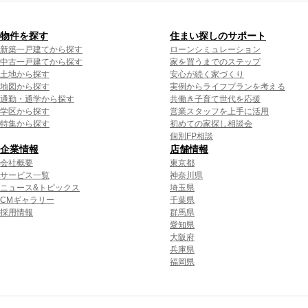
物件を探す
住まい探しのサポート
新築一戸建てから探す
ローンシミュレーション
中古一戸建てから探す
家を買うまでのステップ
土地から探す
安心が続く家づくり
地図から探す
実例からライフプランを考える
通勤・通学から探す
共働き子育て世代を応援
学区から探す
営業スタッフを上手に活用
特集から探す
初めての家探し相談会
個別FP相談
企業情報
店舗情報
会社概要
東京都
サービス一覧
神奈川県
ニュース&トピックス
埼玉県
CMギャラリー
千葉県
採用情報
群馬県
愛知県
大阪府
兵庫県
福岡県