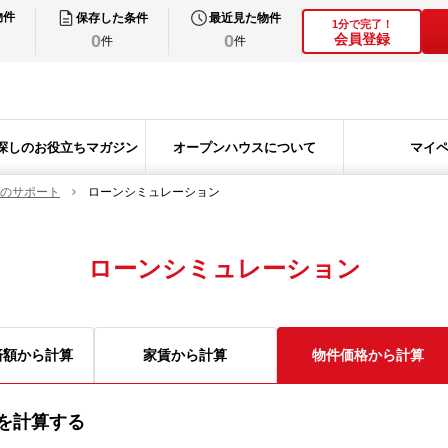
物件
保存した条件
最近見た物件
1分で完了！
0
0
会員登録
件
件
探しのお役立ちマガジン
オープンハウスについて
マイ
のサポート
ローンシミュレーション
ローンシミュレーション
済額から計算
家賃から計算
物件価格から計算
を計算する