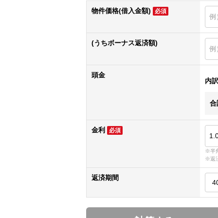
物件価格(借入金額)
必須
(うちボーナス返済額)
頭金
内
合
金利
必須
※半
※返
返済期間