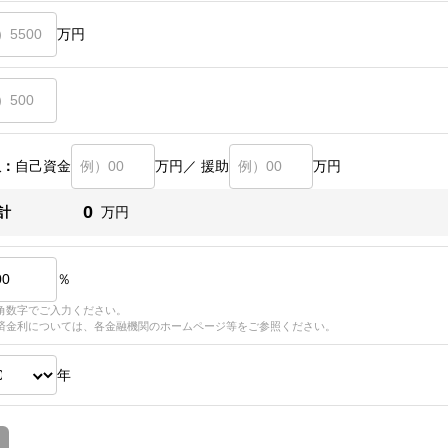
万円
訳：
自己資金
万円／ 援助
万円
0
計
万円
％
角数字でご入力ください。
済金利については、各金融機関のホームページ等をご参照ください。
年