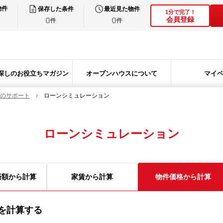
物件
保存した条件
最近見た物件
1分で完了！
0
0
会員登録
件
件
探しのお役立ちマガジン
オープンハウスについて
マイ
のサポート
ローンシミュレーション
ローンシミュレーション
済額から計算
家賃から計算
物件価格から計算
を計算する