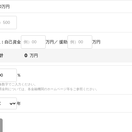
0
万円
訳：
自己資金
万円／ 援助
万円
0
計
万円
％
角数字でご入力ください。
済金利については、各金融機関のホームページ等をご参照ください。
年