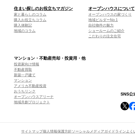
住まい探しのお役立ちマガジン
オープンハウスについて
家と暮らしのコラム
オープンハウスの家づくり
購入お役立ちコラム
地域ビルダーNo.1
購入体験記
自社物件の魅力
地域のコラム
ショールームのご紹介
こだわりの注文住宅
マンション・不動産売却・投資用・他
投資家向け情報
不動産買取
新築一戸建て
マンション
アメリカ不動産投資
おうちリンク
SNS
オープンハウスアリーナ
地域共創プロジェクト
サイトマップ
個人情報保護方針
ソーシャルメディアガイドライン
よく