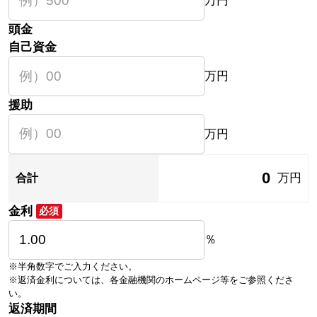
万円
頭金
自己資金
万円
援助
万円
0
万円
合計
金利
必須
％
※半角数字でご入力ください。
※返済金利については、各金融機関のホームページ等をご参照くださ
い。
返済期間