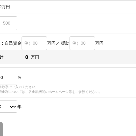
0
万円
訳：
自己資金
万円／ 援助
万円
0
計
万円
％
角数字でご入力ください。
済金利については、各金融機関のホームページ等をご参照ください。
年