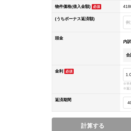
物件価格(借入金額)
418
必須
(うちボーナス返済額)
頭金
内
合
金利
必須
※半
※返
返済期間
計算する