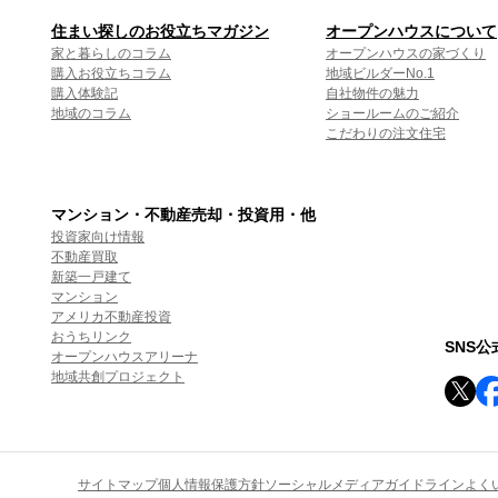
住まい探しのお役立ちマガジン
オープンハウスについて
家と暮らしのコラム
オープンハウスの家づくり
購入お役立ちコラム
地域ビルダーNo.1
購入体験記
自社物件の魅力
地域のコラム
ショールームのご紹介
こだわりの注文住宅
マンション・不動産売却・投資用・他
投資家向け情報
不動産買取
新築一戸建て
マンション
アメリカ不動産投資
おうちリンク
SNS
オープンハウスアリーナ
地域共創プロジェクト
サイトマップ
個人情報保護方針
ソーシャルメディアガイドライン
よく