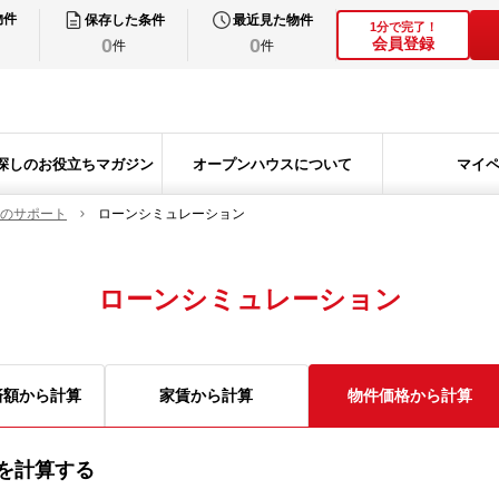
物件
保存した条件
最近見た物件
1分で完了！
0
0
会員登録
件
件
探しのお役立ちマガジン
オープンハウスについて
マイ
のサポート
ローンシミュレーション
ローンシミュレーション
済額から計算
家賃から計算
物件価格から計算
を計算する