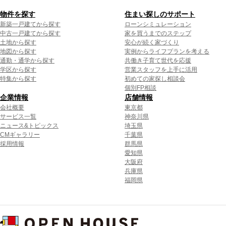
物件を探す
住まい探しのサポート
新築一戸建てから探す
ローンシミュレーション
中古一戸建てから探す
家を買うまでのステップ
土地から探す
安心が続く家づくり
地図から探す
実例からライフプランを考える
通勤・通学から探す
共働き子育て世代を応援
学区から探す
営業スタッフを上手に活用
特集から探す
初めての家探し相談会
個別FP相談
企業情報
店舗情報
会社概要
東京都
サービス一覧
神奈川県
ニュース&トピックス
埼玉県
CMギャラリー
千葉県
採用情報
群馬県
愛知県
大阪府
兵庫県
福岡県