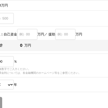
8
万円
訳：
自己資金
万円／ 援助
万円
0
計
万円
％
角数字でご入力ください。
済金利については、各金融機関のホームページ等をご参照ください。
年