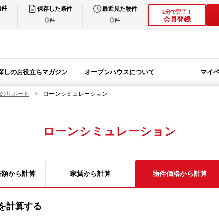
物件
保存した条件
最近見た物件
1分で完了！
0
0
会員登録
件
件
探しのお役立ちマガジン
オープンハウスについて
マイ
のサポート
ローンシミュレーション
ローンシミュレーション
済額から計算
家賃から計算
物件価格から計算
を計算する