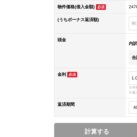
物件価格(借入金額)
247
必須
(うちボーナス返済額)
頭金
内
合
金利
必須
※半
※返
返済期間
計算する