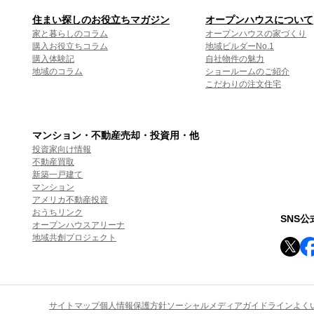
住まい探しのお役立ちマガジン
オープンハウスについて
家と暮らしのコラム
オープンハウスの家づくり
購入お役立ちコラム
地域ビルダーNo.1
購入体験記
自社物件の魅力
地域のコラム
ショールームのご紹介
こだわりの注文住宅
マンション・不動産売却・投資用・他
投資家向け情報
不動産買取
新築一戸建て
マンション
アメリカ不動産投資
おうちリンク
SNS
オープンハウスアリーナ
地域共創プロジェクト
サイトマップ
個人情報保護方針
ソーシャルメディアガイドライン
よく