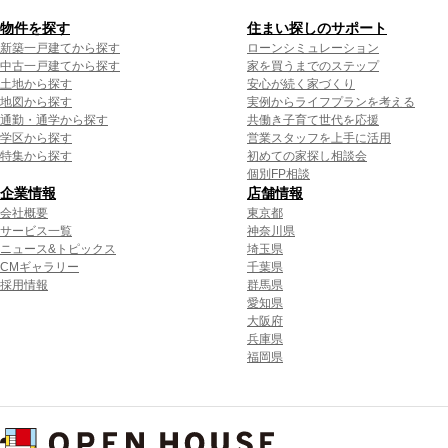
物件を探す
住まい探しのサポート
新築一戸建てから探す
ローンシミュレーション
中古一戸建てから探す
家を買うまでのステップ
土地から探す
安心が続く家づくり
地図から探す
実例からライフプランを考える
通勤・通学から探す
共働き子育て世代を応援
学区から探す
営業スタッフを上手に活用
特集から探す
初めての家探し相談会
個別FP相談
企業情報
店舗情報
会社概要
東京都
サービス一覧
神奈川県
ニュース&トピックス
埼玉県
CMギャラリー
千葉県
採用情報
群馬県
愛知県
大阪府
兵庫県
福岡県