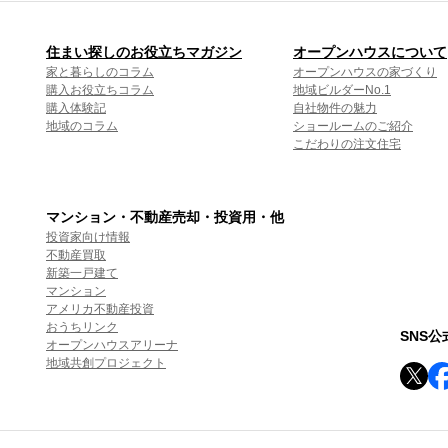
住まい探しのお役立ちマガジン
オープンハウスについて
家と暮らしのコラム
オープンハウスの家づくり
購入お役立ちコラム
地域ビルダーNo.1
購入体験記
自社物件の魅力
地域のコラム
ショールームのご紹介
こだわりの注文住宅
マンション・不動産売却・投資用・他
投資家向け情報
不動産買取
新築一戸建て
マンション
アメリカ不動産投資
おうちリンク
SNS
オープンハウスアリーナ
地域共創プロジェクト