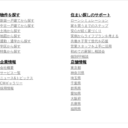
物件を探す
住まい探しのサポート
新築一戸建てから探す
ローンシミュレーション
中古一戸建てから探す
家を買うまでのステップ
土地から探す
安心が続く家づくり
地図から探す
実例からライフプランを考える
通勤・通学から探す
共働き子育て世代を応援
学区から探す
営業スタッフを上手に活用
特集から探す
初めての家探し相談会
個別FP相談
企業情報
店舗情報
会社概要
東京都
サービス一覧
神奈川県
ニュース&トピックス
埼玉県
CMギャラリー
千葉県
採用情報
群馬県
愛知県
大阪府
兵庫県
福岡県