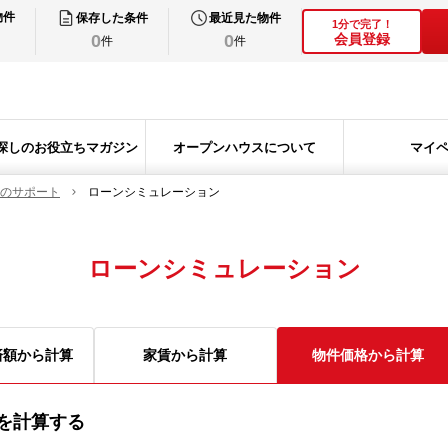
物件
保存した条件
最近見た物件
1分で完了！
0
0
会員登録
件
件
探しのお役立ちマガジン
オープンハウスについて
マイ
のサポート
ローンシミュレーション
ローンシミュレーション
済額から計算
家賃から計算
物件価格から計算
を計算する