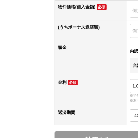
物件価格(借入金額)
必須
(うちボーナス返済額)
頭金
内
合
金利
必須
※半
※返
返済期間