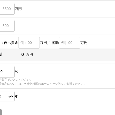
万円
訳：
自己資金
万円／ 援助
万円
0
計
万円
％
角数字でご入力ください。
済金利については、各金融機関のホームページ等をご参照ください。
年