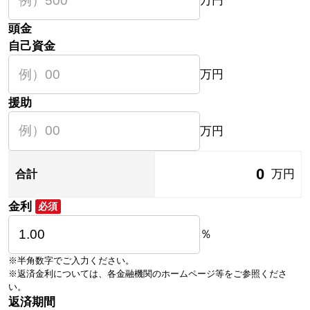
万円
頭金
自己資金
万円
援助
万円
0
万円
合計
金利
必須
％
※半角数字でご入力ください。
※返済金利については、各金融機関のホームページ等をご参照くださ
い。
返済期間