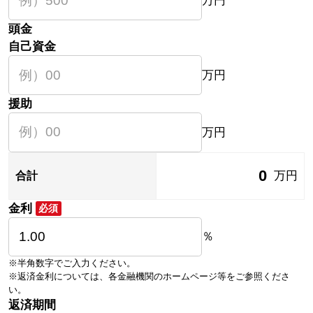
万円
頭金
自己資金
万円
援助
万円
0
万円
合計
金利
必須
％
※半角数字でご入力ください。
※返済金利については、各金融機関のホームページ等をご参照くださ
い。
返済期間