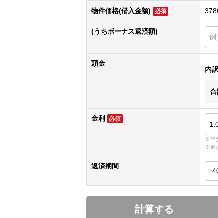
物件価格(借入金額)
378
必須
(うちボーナス返済額)
頭金
内
合
金利
必須
※半
※返
返済期間
計算する