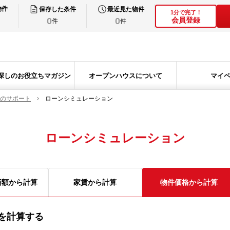
物件
保存した条件
最近見た物件
1分で完了！
0
0
会員登録
件
件
探しのお役立ちマガジン
オープンハウスについて
マイ
のサポート
ローンシミュレーション
ローンシミュレーション
済額から計算
家賃から計算
物件価格から計算
を計算する