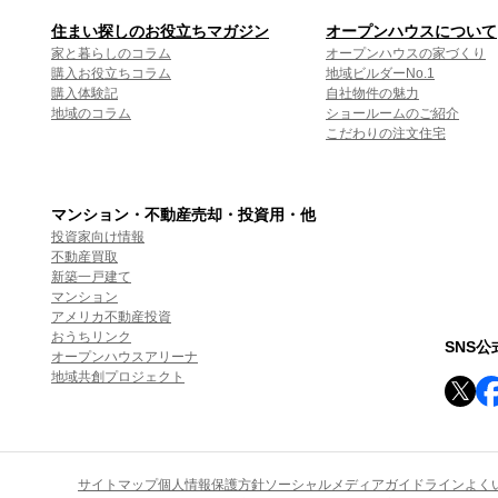
住まい探しのお役立ちマガジン
オープンハウスについて
家と暮らしのコラム
オープンハウスの家づくり
購入お役立ちコラム
地域ビルダーNo.1
購入体験記
自社物件の魅力
地域のコラム
ショールームのご紹介
こだわりの注文住宅
マンション・不動産売却・投資用・他
投資家向け情報
不動産買取
新築一戸建て
マンション
アメリカ不動産投資
おうちリンク
SNS
オープンハウスアリーナ
地域共創プロジェクト
サイトマップ
個人情報保護方針
ソーシャルメディアガイドライン
よく