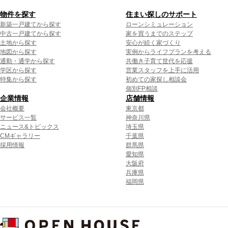
物件を探す
住まい探しのサポート
新築一戸建てから探す
ローンシミュレーション
中古一戸建てから探す
家を買うまでのステップ
土地から探す
安心が続く家づくり
地図から探す
実例からライフプランを考える
通勤・通学から探す
共働き子育て世代を応援
学区から探す
営業スタッフを上手に活用
特集から探す
初めての家探し相談会
個別FP相談
企業情報
店舗情報
会社概要
東京都
サービス一覧
神奈川県
ニュース&トピックス
埼玉県
CMギャラリー
千葉県
採用情報
群馬県
愛知県
大阪府
兵庫県
福岡県