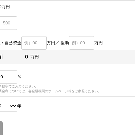
0
万円
訳：
自己資金
万円／ 援助
万円
0
計
万円
％
角数字でご入力ください。
済金利については、各金融機関のホームページ等をご参照ください。
年