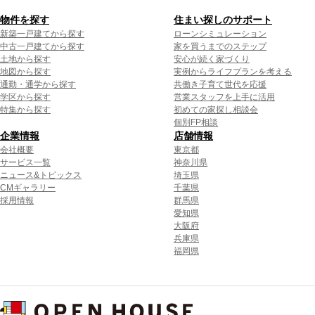
物件を探す
住まい探しのサポート
新築一戸建てから探す
ローンシミュレーション
中古一戸建てから探す
家を買うまでのステップ
土地から探す
安心が続く家づくり
地図から探す
実例からライフプランを考える
通勤・通学から探す
共働き子育て世代を応援
学区から探す
営業スタッフを上手に活用
特集から探す
初めての家探し相談会
個別FP相談
企業情報
店舗情報
会社概要
東京都
サービス一覧
神奈川県
ニュース&トピックス
埼玉県
CMギャラリー
千葉県
採用情報
群馬県
愛知県
大阪府
兵庫県
福岡県