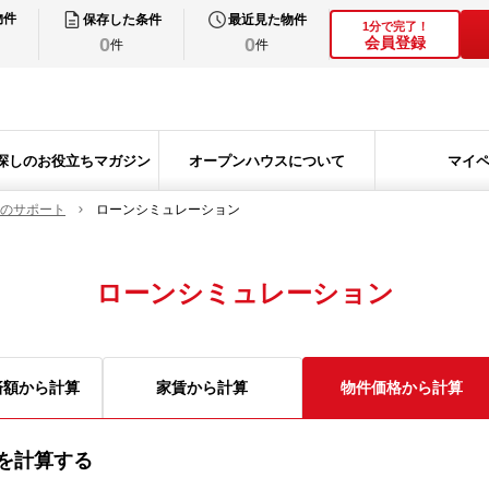
物件
保存した条件
最近見た物件
1分で完了！
0
0
会員登録
件
件
探しのお役立ちマガジン
オープンハウスについて
マイ
のサポート
ローンシミュレーション
ローンシミュレーション
済額から計算
家賃から計算
物件価格から計算
を計算する