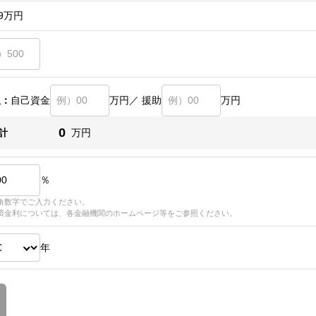
9
万円
訳：
自己資金
万円／ 援助
万円
0
計
万円
％
角数字でご入力ください。
済金利については、各金融機関のホームページ等をご参照ください。
年