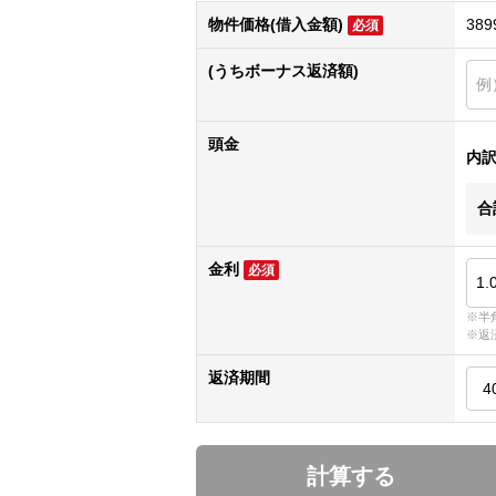
物件価格(借入金額)
389
必須
(うちボーナス返済額)
頭金
内
合
金利
必須
※半
※返
返済期間
計算する