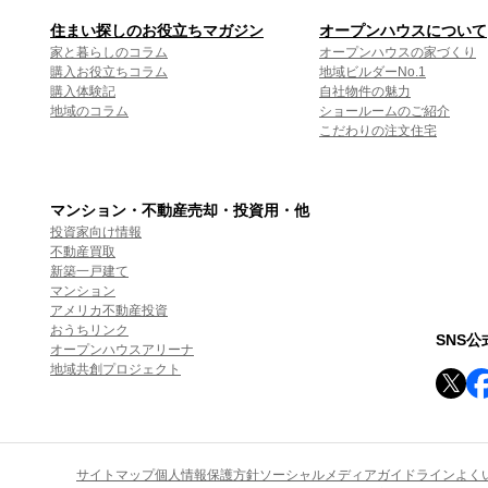
住まい探しのお役立ちマガジン
オープンハウスについて
家と暮らしのコラム
オープンハウスの家づくり
購入お役立ちコラム
地域ビルダーNo.1
購入体験記
自社物件の魅力
地域のコラム
ショールームのご紹介
こだわりの注文住宅
マンション・不動産売却・投資用・他
投資家向け情報
不動産買取
新築一戸建て
マンション
アメリカ不動産投資
おうちリンク
SNS
オープンハウスアリーナ
地域共創プロジェクト
サイトマップ
個人情報保護方針
ソーシャルメディアガイドライン
よく