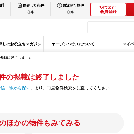
物件
保存した条件
最近見た物件
1分で完了！
0
0
会員登録
件
件
探しのお役立ちマガジン
オープンハウスについて
マイ
掲載は終了しました
件の掲載は終了しました
沿線・駅から探す
」
より、再度物件検索をし直してください
のほかの物件もみてみる