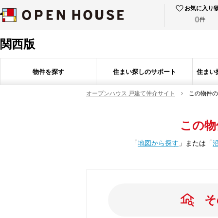
お気に入り
0
件
関西版
物件を探す
住まい探しのサポート
住まい
オープンハウス 戸建て仲介サイト
この物件の
この物
「
地図から探す
」
または
「
そ