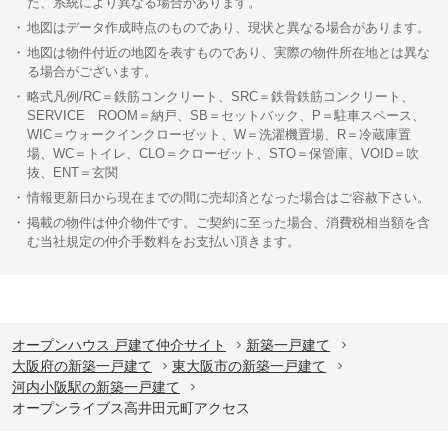
た、系統により異なる場合があります。
地図はデータ作成時点のものであり、現状と異なる場合があります。
地図は物件付近の地図を表すものであり、実際の物件所在地とは異な
る場合がございます。
略式凡例/RC＝鉄筋コンクリート、SRC＝鉄骨鉄筋コンクリート、
SERVICE ROOM＝納戸、SB＝セットバック、P＝駐車スペース、
WIC＝ウォークインクローゼット、W＝洗濯機置場、R＝冷蔵庫置
場、WC＝トイレ、CLO＝クローゼット、STO＝保管庫、VOID＝吹
抜、ENT＝玄関
情報更新日から現在までの間に売却済となった場合はご容赦下さい。
掲載の物件は仲介物件です。ご契約に至った場合、消費税相当額を含
む当社規定の仲介手数料をお支払い頂きます。
オープンハウス 戸建て仲介サイト
新築一戸建て
大阪府の新築一戸建て
東大阪市の新築一戸建て
河内小阪駅の新築一戸建て
オープンライブス高井田元町アクセス