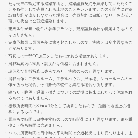
たは売主の指定する建築業者と、建築請負契約を締結していただくこ
とを条件として売買される土地のことをいいます。この期間内に建築
請負契約が成立しなかった場合は、売買契約は白紙となり、お支払い
頂いた代金は全額返還致します。
建築条件が無い物件の参考プランは、建築請負会社を特定するもので
はありません。
完成予想図は図面を基に書き起こしたもので、実際とは多少異なるこ
とがあります。
写真には一部CG加工をしたものがある場合があります。
掲載写真内の家具・調度品は価格に含まれません。
設備及び仕様写真は参考であり、実際のものと異なります。
掲載画像にモデルルーム、モデルハウス、展示場、ショールームの画
像があった場合、今回販売の物件と異なる場合があります。
陽当り・眺望・通風・採光についての説明は将来にわたって保証され
るものではありません。
徒歩所要時間は80m＝1分として換算したもので、距離は地図上の概
算によるものです。
電車所要時間は日中平常時のもので時間帯により異なります。また乗
換え・待ち時間は含みません。
バスの所要時間は日中時の平均時間で交通状況により異なります。ま