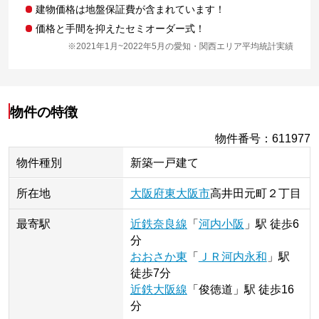
建物価格は地盤保証費が含まれています！
価格と手間を抑えたセミオーダー式！
※2021年1月~2022年5月の愛知・関西エリア平均統計実績
物件の特徴
物件番号
：
611977
物件種別
新築一戸建て
所在地
大阪府
東大阪市
高井田元町
２丁目
最寄駅
近鉄奈良線
「
河内小阪
」
駅
徒歩6
分
おおさか東
「
ＪＲ河内永和
」
駅
徒歩7分
近鉄大阪線
「
俊徳道
」
駅
徒歩16
分