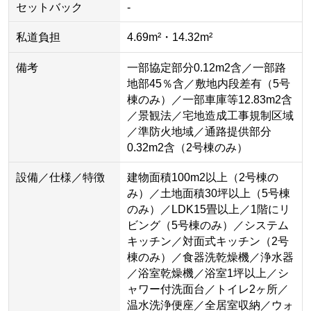
セットバック
-
私道負担
4.69m²・14.32m²
備考
一部協定部分0.12m2含／一部路
地部45％含／敷地内段差有（5号
棟のみ）／一部車庫等12.83m2含
／景観法／宅地造成工事規制区域
／準防火地域／通路提供部分
0.32m2含（2号棟のみ）
設備／仕様／特徴
建物面積100m2以上（2号棟の
み）／土地面積30坪以上（5号棟
のみ）／LDK15畳以上／1階にリ
ビング（5号棟のみ）／システム
キッチン／対面式キッチン（2号
棟のみ）／食器洗乾燥機／浄水器
／浴室乾燥機／浴室1坪以上／シ
ャワー付洗面台／トイレ2ヶ所／
温水洗浄便座／全居室収納／ウォ