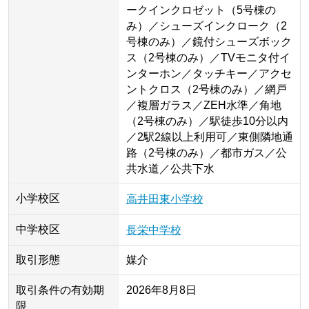
ークインクロゼット（5号棟の
み）／シューズインクローク（2
号棟のみ）／鏡付シューズボック
ス（2号棟のみ）／TVモニタ付イ
ンターホン／タッチキー／アクセ
ントクロス（2号棟のみ）／網戸
／複層ガラス／ZEH水準／角地
（2号棟のみ）／駅徒歩10分以内
／2駅2線以上利用可／東側隣地通
路（2号棟のみ）／都市ガス／公
共水道／公共下水
小学校区
高井田東小学校
中学校区
長栄中学校
取引形態
媒介
取引条件の有効期
2026年8月8日
限