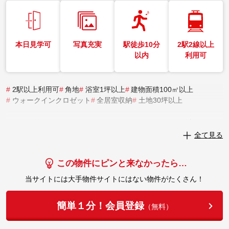
本日見学可
写真充実
駅徒歩10分
2駅2線以上
以内
利用可
#
2駅以上利用可
#
角地
#
浴室1坪以上
#
建物面積100㎡以上
#
ウォークインクロゼット
#
全居室収納
#
土地30坪以上
実際にこの物件を見学してみませんか？
全て見る
実際に見学してみる
この物件にピンと来なかったら…
当サイトには大手物件サイトにはない物件がたくさん！
簡単１分！会員登録
（無料）