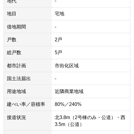
地代
-
地目
宅地
借地期間
-
戸数
2戸
総戸数
5戸
都市計画
市街化区域
国土法届出
-
用途地域
近隣商業地域
建ぺい率／容積率
80%／240%
接道状況
北3.8m（2号棟のみ・公道）・西
3.5m（公道）