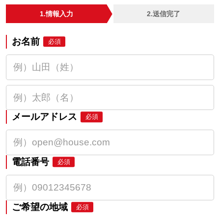
1.情報入力
2.送信完了
お名前
必須
メールアドレス
必須
電話番号
必須
ご希望の地域
必須