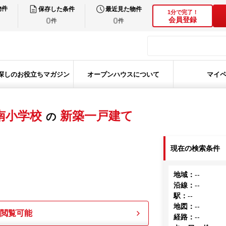
物件
保存した条件
最近見た物件
1分で完了！
0
0
会員登録
件
件
探しのお役立ちマガジン
オープンハウスについて
マイ
南小学校
新築一戸建て
の
現在の検索条件
地域
：
--
沿線
：
--
駅
：
--
地図
：
--
も閲覧可能
経路
：
--