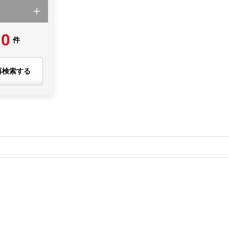
0
件
再検索する