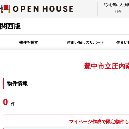
お気に入り
0
件
関西版
物件を探す
住まい探しのサポート
住まい
豊中市立庄内
物件情報
0
件
マイページ作成で限定物件