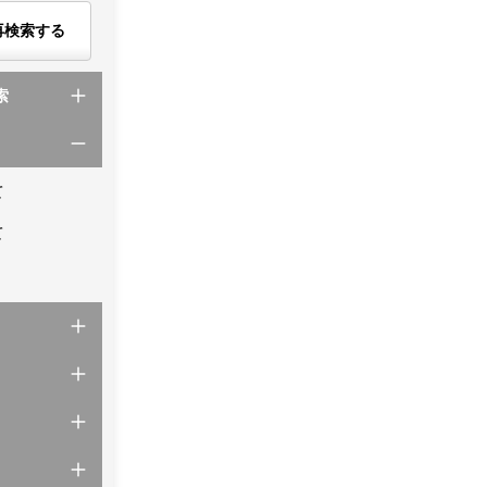
再検索する
索
て
て