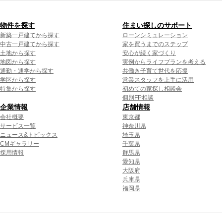
物件を探す
住まい探しのサポート
新築一戸建てから探す
ローンシミュレーション
中古一戸建てから探す
家を買うまでのステップ
土地から探す
安心が続く家づくり
地図から探す
実例からライフプランを考える
通勤・通学から探す
共働き子育て世代を応援
学区から探す
営業スタッフを上手に活用
特集から探す
初めての家探し相談会
個別FP相談
企業情報
店舗情報
会社概要
東京都
サービス一覧
神奈川県
ニュース&トピックス
埼玉県
CMギャラリー
千葉県
採用情報
群馬県
愛知県
大阪府
兵庫県
福岡県