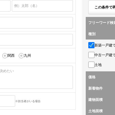
この条件で
フリーワード検
種別
新築一戸建
中古一戸建
関西
九州
土地
価格
新着物件
建物面積
※担当者がいる場合
土地面積