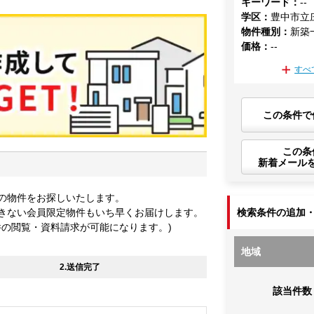
キーワード
：
--
学区
：
豊中市立
物件種別
：
新築
価格
：
--
すべ
この条件で
この条
新着メール
の物件をお探しいたします。
きない会員限定物件もいち早くお届けします。
検索条件の追加
件の閲覧・資料請求が可能になります。)
地域
2.送信完了
該当件数