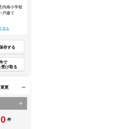
庄内南小学校
一戸建て
て見る
保存する
件で
を受け取る
・変更
0
件