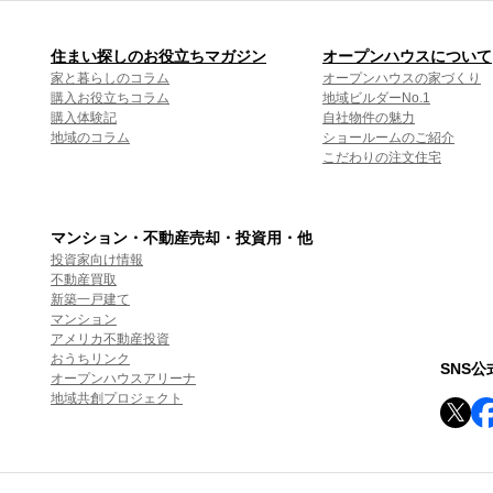
住まい探しのお役立ちマガジン
オープンハウスについて
家と暮らしのコラム
オープンハウスの家づくり
購入お役立ちコラム
地域ビルダーNo.1
購入体験記
自社物件の魅力
地域のコラム
ショールームのご紹介
こだわりの注文住宅
マンション・不動産売却・投資用・他
投資家向け情報
不動産買取
新築一戸建て
マンション
アメリカ不動産投資
おうちリンク
SNS
オープンハウスアリーナ
地域共創プロジェクト