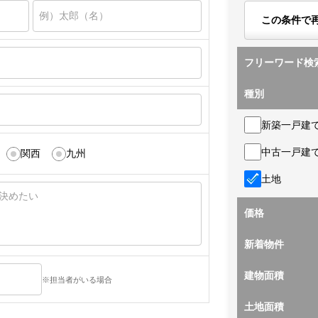
この条件で
フリーワード検
種別
新築一戸建
中古一戸建
関西
九州
土地
価格
新着物件
建物面積
※担当者がいる場合
土地面積