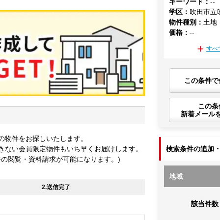
キーワード
：
--
学区
：
吹田市立
物件種別
：
土地
価格
：
--
すべ
この条件で
この条
新着メール
の物件をお探しいたします。
きない会員限定物件もいち早くお届けします。
検索条件の追加
件の閲覧・資料請求が可能になります。)
地域
2.送信完了
該当件数