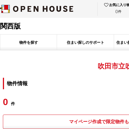
お気に入り
0
件
関西版
物件を探す
住まい探しのサポート
住まい
吹田市立
物件情報
0
件
マイページ作成で限定物件