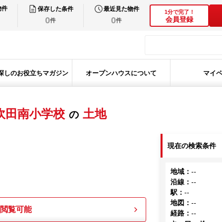
物件
保存した条件
最近見た物件
1分で完了！
0
0
会員登録
件
件
探しのお役立ちマガジン
オープンハウスについて
マイ
吹田南小学校
土地
の
現在の検索条件
地域
：
--
沿線
：
--
駅
：
--
地図
：
--
も閲覧可能
経路
：
--