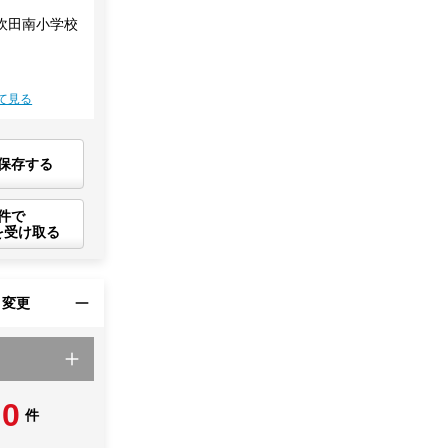
吹田南小学校
て見る
保存する
件で
を受け取る
・変更
0
件