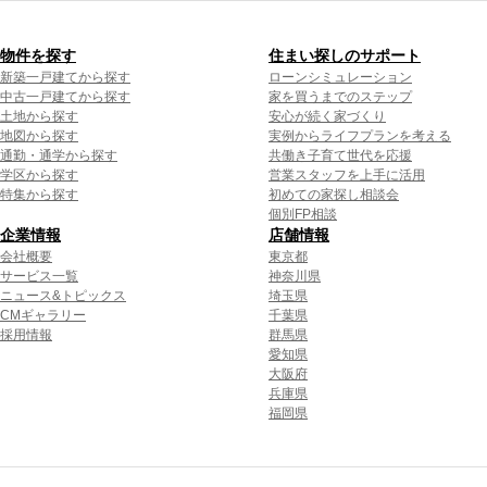
物件を探す
住まい探しのサポート
新築一戸建てから探す
ローンシミュレーション
中古一戸建てから探す
家を買うまでのステップ
土地から探す
安心が続く家づくり
地図から探す
実例からライフプランを考える
通勤・通学から探す
共働き子育て世代を応援
学区から探す
営業スタッフを上手に活用
特集から探す
初めての家探し相談会
個別FP相談
企業情報
店舗情報
会社概要
東京都
サービス一覧
神奈川県
ニュース&トピックス
埼玉県
CMギャラリー
千葉県
採用情報
群馬県
愛知県
大阪府
兵庫県
福岡県