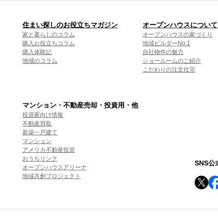
住まい探しのお役立ちマガジン
オープンハウスについて
家と暮らしのコラム
オープンハウスの家づくり
購入お役立ちコラム
地域ビルダーNo.1
購入体験記
自社物件の魅力
地域のコラム
ショールームのご紹介
こだわりの注文住宅
マンション・不動産売却・投資用・他
投資家向け情報
不動産買取
新築一戸建て
マンション
アメリカ不動産投資
おうちリンク
SNS
オープンハウスアリーナ
地域共創プロジェクト