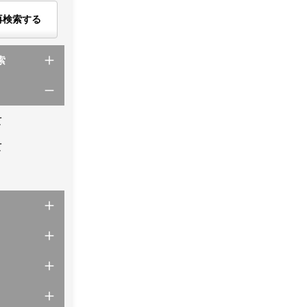
再検索する
索
て
て