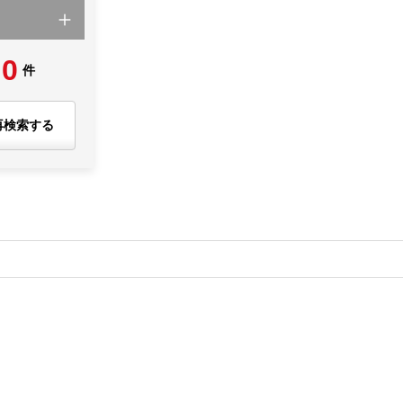
0
件
再検索する