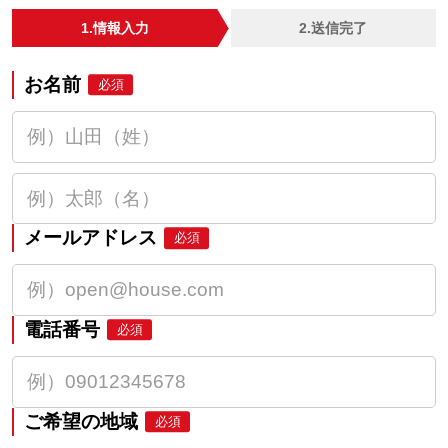
1.情報入力
2.送信完了
お名前
必須
メールアドレス
必須
電話番号
必須
ご希望の地域
必須