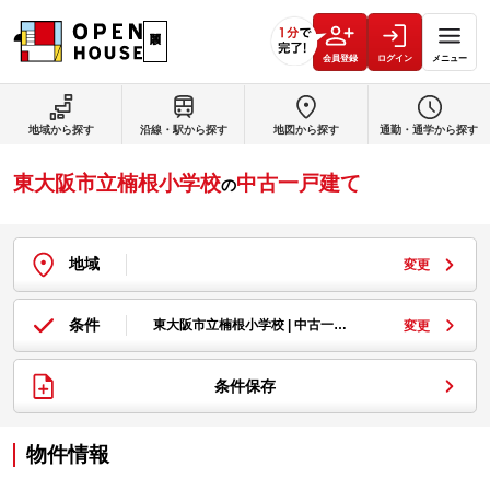
会員登録
ログイン
メニュー
地域から探す
沿線・駅から探す
地図から探す
通勤・通学から探す
東大阪市立楠根小学校
中古一戸建て
の
地域
変更
条件
東大阪市立楠根小学校 | 中古一…
変更
条件保存
物件情報