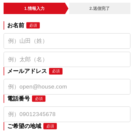
1.情報入力
2.送信完了
お名前
必須
メールアドレス
必須
電話番号
必須
ご希望の地域
必須