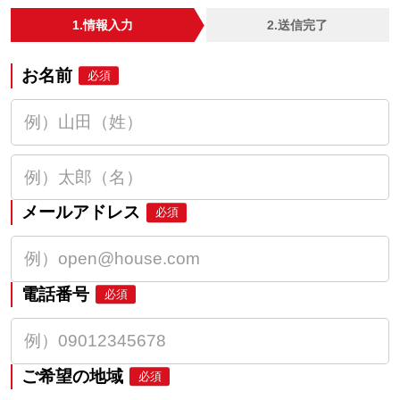
1.情報入力
2.送信完了
お名前
必須
メールアドレス
必須
電話番号
必須
ご希望の地域
必須