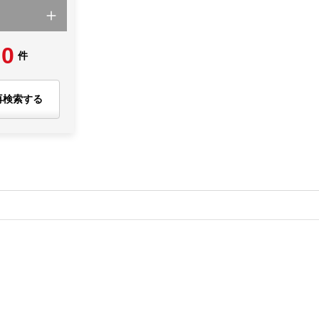
0
件
再検索する