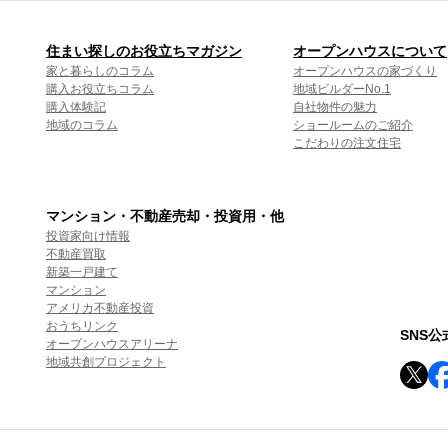
住まい探しのお役立ちマガジン
オープンハウスについて
家と暮らしのコラム
オープンハウスの家づくり
購入お役立ちコラム
地域ビルダーNo.1
購入体験記
自社物件の魅力
地域のコラム
ショールームのご紹介
こだわりの注文住宅
マンション・不動産売却・投資用・他
投資家向け情報
不動産買取
新築一戸建て
マンション
アメリカ不動産投資
おうちリンク
SNS
オープンハウスアリーナ
地域共創プロジェクト