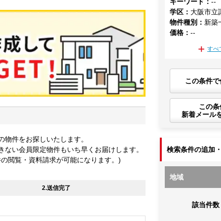
キーワード
：
--
学区
：
大阪市立
物件種別
：
新築
価格
：
--
すべ
この条件で
この条
新着メール
の物件をお探しいたします。
きない会員限定物件もいち早くお届けします。
検索条件の追加
件の閲覧・資料請求が可能になります。)
地域
2.送信完了
該当件数