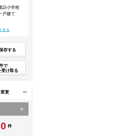
諏訪小学校
一戸建て
て見る
保存する
件で
を受け取る
・変更
0
件