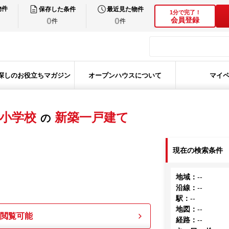
物件
保存した条件
最近見た物件
1分で完了！
0
0
会員登録
件
件
探しのお役立ちマガジン
オープンハウスについて
マイ
小学校
新築一戸建て
の
現在の検索条件
地域
：
--
沿線
：
--
駅
：
--
地図
：
--
も閲覧可能
経路
：
--