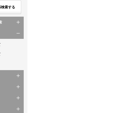
再検索する
索
て
て