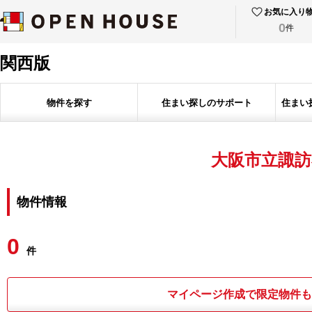
お気に入り
0
件
関西版
物件を探す
住まい探しのサポート
住まい
大阪市立諏訪
物件情報
0
件
マイページ作成で限定物件