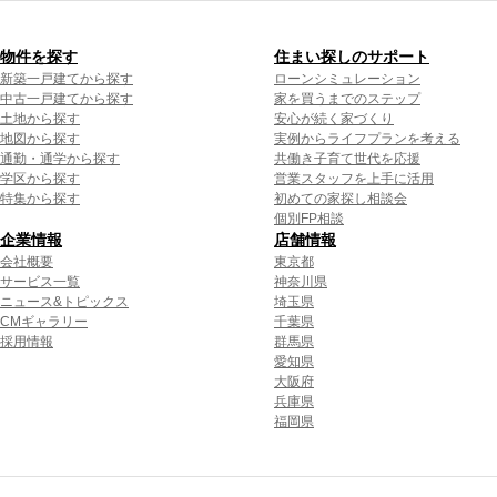
物件を探す
住まい探しのサポート
新築一戸建てから探す
ローンシミュレーション
中古一戸建てから探す
家を買うまでのステップ
土地から探す
安心が続く家づくり
地図から探す
実例からライフプランを考える
通勤・通学から探す
共働き子育て世代を応援
学区から探す
営業スタッフを上手に活用
特集から探す
初めての家探し相談会
個別FP相談
企業情報
店舗情報
会社概要
東京都
サービス一覧
神奈川県
ニュース&トピックス
埼玉県
CMギャラリー
千葉県
採用情報
群馬県
愛知県
大阪府
兵庫県
福岡県