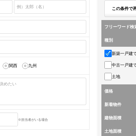
この条件で
フリーワード検
種別
新築一戸建
中古一戸建
関西
九州
土地
価格
新着物件
建物面積
※担当者がいる場合
土地面積