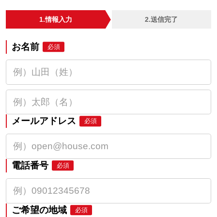
1.情報入力
2.送信完了
お名前
必須
メールアドレス
必須
電話番号
必須
ご希望の地域
必須