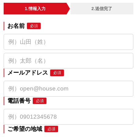
1.情報入力
2.送信完了
お名前
必須
メールアドレス
必須
電話番号
必須
ご希望の地域
必須