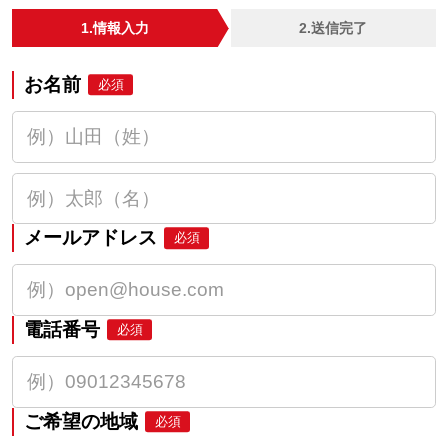
1.情報入力
2.送信完了
お名前
必須
メールアドレス
必須
電話番号
必須
ご希望の地域
必須