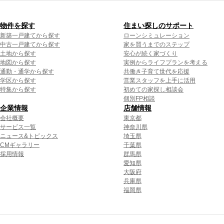
物件を探す
住まい探しのサポート
新築一戸建てから探す
ローンシミュレーション
中古一戸建てから探す
家を買うまでのステップ
土地から探す
安心が続く家づくり
地図から探す
実例からライフプランを考える
通勤・通学から探す
共働き子育て世代を応援
学区から探す
営業スタッフを上手に活用
特集から探す
初めての家探し相談会
個別FP相談
企業情報
店舗情報
会社概要
東京都
サービス一覧
神奈川県
ニュース&トピックス
埼玉県
CMギャラリー
千葉県
採用情報
群馬県
愛知県
大阪府
兵庫県
福岡県