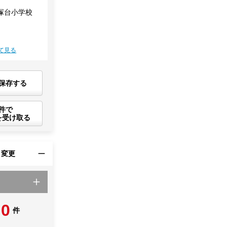
塚台小学校
て見る
保存する
件で
を受け取る
・変更
0
件