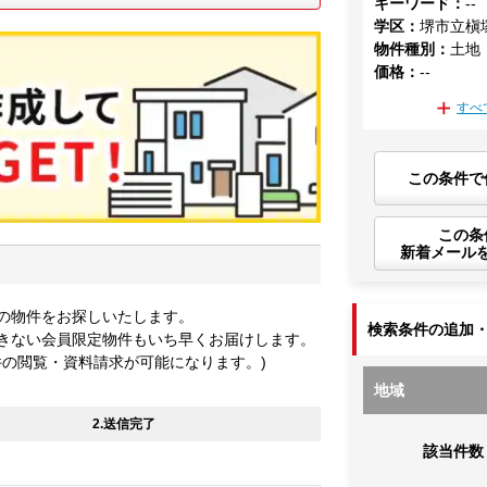
キーワード
：
--
学区
：
堺市立槇
物件種別
：
土地
価格
：
--
すべ
この条件で
この条
新着メール
の物件をお探しいたします。
検索条件の追加
きない会員限定物件もいち早くお届けします。
件の閲覧・資料請求が可能になります。)
地域
2.送信完了
該当件数