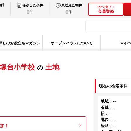
物件
保存した条件
最近見た物件
1分で完了！
0
0
会員登録
件
件
探しのお役立ちマガジン
オープンハウスについて
マイ
塚台小学校
土地
の
現在の検索条件
地域
：
--
沿線
：
--
駅
：
--
地図
：
--
加！
経路
：
--