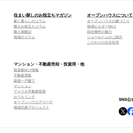
住まい探しのお役立ちマガジン
オープンハウスについて
家と暮らしのコラム
オープンハウスの家づくり
購入お役立ちコラム
地域ビルダーNo.1
購入体験記
自社物件の魅力
地域のコラム
ショールームのご紹介
こだわりの注文住宅
マンション・不動産売却・投資用・他
投資家向け情報
不動産買取
新築一戸建て
マンション
アメリカ不動産投資
おうちリンク
SNS
オープンハウスアリーナ
地域共創プロジェクト