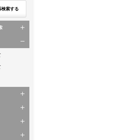
再検索する
索
て
て