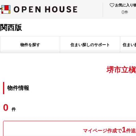
お気に入り
0
件
関西版
物件を探す
住まい探しのサポート
住まい
堺市立槇
物件情報
0
件
1
マイページ作成で
件追