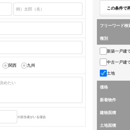
この条件で
フリーワード検
種別
新築一戸建
中古一戸建
関西
九州
土地
価格
新着物件
建物面積
※担当者がいる場合
土地面積