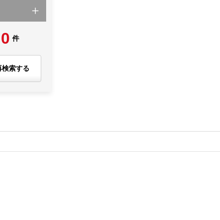
0
件
再検索する