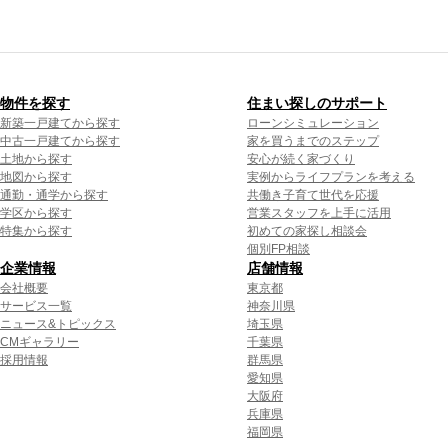
物件を探す
住まい探しのサポート
新築一戸建てから探す
ローンシミュレーション
中古一戸建てから探す
家を買うまでのステップ
土地から探す
安心が続く家づくり
地図から探す
実例からライフプランを考える
通勤・通学から探す
共働き子育て世代を応援
学区から探す
営業スタッフを上手に活用
特集から探す
初めての家探し相談会
個別FP相談
企業情報
店舗情報
会社概要
東京都
サービス一覧
神奈川県
ニュース&トピックス
埼玉県
CMギャラリー
千葉県
採用情報
群馬県
愛知県
大阪府
兵庫県
福岡県