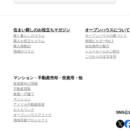
住まい探しのお役立ちマガジン
オープンハウスについて
家と暮らしのコラム
オープンハウスの家づくり
購入お役立ちコラム
地域ビルダーNo.1
購入体験記
自社物件の魅力
地域のコラム
ショールームのご紹介
こだわりの注文住宅
マンション・不動産売却・投資用・他
投資家向け情報
不動産買取
新築一戸建て
マンション
アメリカ不動産投資
おうちリンク
SNS
オープンハウスアリーナ
地域共創プロジェクト