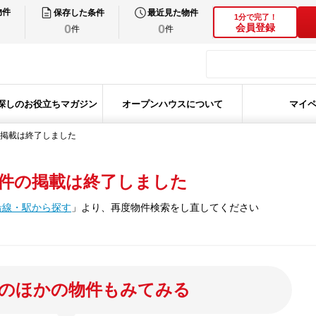
物件
保存した条件
最近見た物件
1分で完了！
0
0
会員登録
件
件
探しのお役立ちマガジン
オープンハウスについて
マイ
掲載は終了しました
件の掲載は終了しました
沿線・駅から探す
」
より、再度物件検索をし直してください
のほかの物件もみてみる