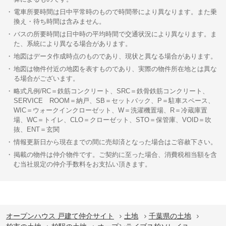
電車所要時間は日中平常時のもので時間帯により異なります。また乗
換え・待ち時間は含みません。
バスの所要時間は日中時の平均時間で交通状況により異なります。ま
た、系統により異なる場合があります。
地図はデータ作成時点のものであり、現状と異なる場合があります。
地図は物件付近の地図を表すものであり、実際の物件所在地とは異な
る場合がございます。
略式凡例/RC＝鉄筋コンクリート、SRC＝鉄骨鉄筋コンクリート、
SERVICE ROOM＝納戸、SB＝セットバック、P＝駐車スペース、
WIC＝ウォークインクローゼット、W＝洗濯機置場、R＝冷蔵庫置
場、WC＝トイレ、CLO＝クローゼット、STO＝保管庫、VOID＝吹
抜、ENT＝玄関
情報更新日から現在までの間に売却済となった場合はご容赦下さい。
掲載の物件は仲介物件です。ご契約に至った場合、消費税相当額を含
む当社規定の仲介手数料をお支払い頂きます。
オープンハウス 戸建て仲介サイト
土地
千葉県の土地