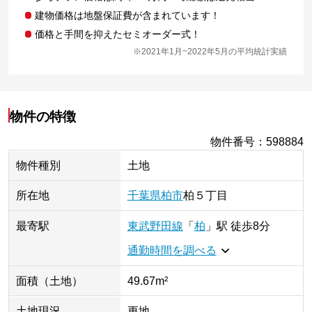
建物価格は地盤保証費が含まれています！
価格と手間を抑えたセミオーダー式！
※2021年1月~2022年5月の平均統計実績
物件の特徴
物件番号
：
598884
物件種別
土地
所在地
千葉県
柏市
柏
５丁目
最寄駅
東武野田線
「
柏
」
駅
徒歩8分
通勤時間を調べる
面積（土地）
49.67m²
土地現況
更地