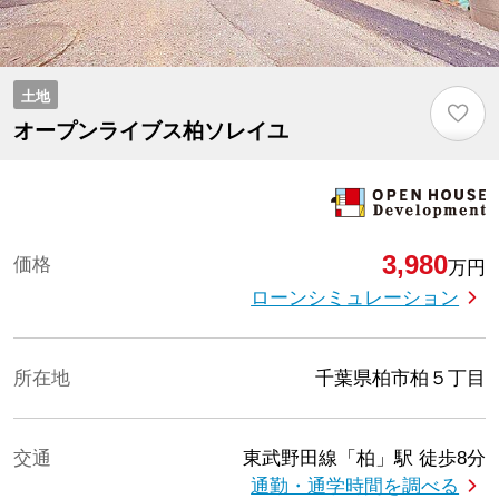
土地
♡
オープンライブス柏ソレイユ
3,980
価格
万円
ローンシミュレーション
所在地
千葉県柏市柏５丁目
交通
東武野田線「柏」駅
徒歩8分
通勤・通学時間を調べる