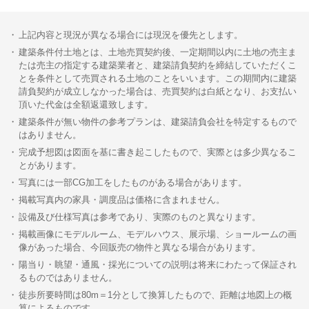
上記内容と現況が異なる場合には現況を優先とします。
建築条件付土地とは、土地売買契約後、一定期間以内に土地の売主ま
たは売主の指定する建築業者と、建築請負契約を締結していただくこ
とを条件として売買される土地のことをいいます。この期間内に建築
請負契約が成立しなかった場合は、売買契約は白紙となり、お支払い
頂いた代金は全額返還致します。
建築条件が無い物件の参考プランは、建築請負会社を特定するもので
はありません。
完成予想図は図面を基に書き起こしたもので、実際とは多少異なるこ
とがあります。
写真には一部CG加工をしたものがある場合があります。
掲載写真内の家具・調度品は価格に含まれません。
設備及び仕様写真は参考であり、実際のものと異なります。
掲載画像にモデルルーム、モデルハウス、展示場、ショールームの画
像があった場合、今回販売の物件と異なる場合があります。
陽当り・眺望・通風・採光についての説明は将来にわたって保証され
るものではありません。
徒歩所要時間は80m＝1分として換算したもので、距離は地図上の概
算によるものです。