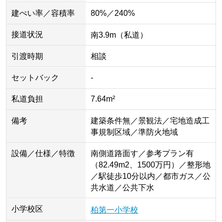
建ぺい率／容積率
80%／240%
接道状況
南3.9m（私道）
引渡時期
相談
セットバック
-
私道負担
7.64m²
備考
建築条件無／景観法／宅地造成工
事規制区域／準防火地域
設備／仕様／特徴
南側道路面す／参考プラン有
（82.49m2、1500万円）／整形地
／駅徒歩10分以内／都市ガス／公
共水道／公共下水
小学校区
柏第一小学校