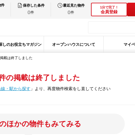
物件
保存した条件
最近見た物件
1分で完了！
0
0
会員登録
件
件
探しのお役立ちマガジン
オープンハウスについて
マイ
掲載は終了しました
件の掲載は終了しました
沿線・駅から探す
」
より、再度物件検索をし直してください
のほかの物件もみてみる