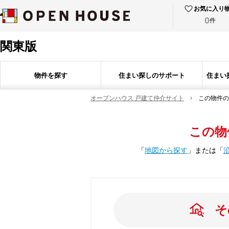
お気に入り
0
件
関東版
物件を探す
住まい探しのサポート
住まい
オープンハウス 戸建て仲介サイト
この物件の
この物
「
地図から探す
」
または
「
そ