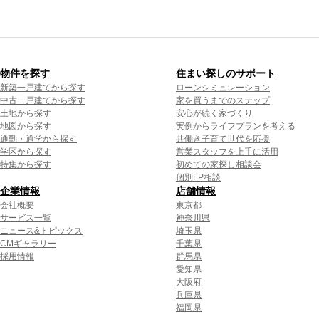
物件を探す
住まい探しのサポート
新築一戸建てから探す
ローンシミュレーション
中古一戸建てから探す
家を買うまでのステップ
土地から探す
安心が続く家づくり
地図から探す
実例からライフプランを考える
通勤・通学から探す
共働き子育て世代を応援
学区から探す
営業スタッフを上手に活用
特集から探す
初めての家探し相談会
個別FP相談
企業情報
店舗情報
会社概要
東京都
サービス一覧
神奈川県
ニュース&トピックス
埼玉県
CMギャラリー
千葉県
採用情報
群馬県
愛知県
大阪府
兵庫県
福岡県