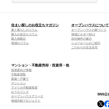
住まい探しのお役立ちマガジン
オープンハウスについて
家と暮らしのコラム
オープンハウスの家づくり
購入お役立ちコラム
地域ビルダーNo.1
購入体験記
自社物件の魅力
地域のコラム
ショールームのご紹介
こだわりの注文住宅
マンション・不動産売却・投資用・他
投資家向け情報
不動産買取
新築一戸建て
マンション
アメリカ不動産投資
おうちリンク
SNS
オープンハウスアリーナ
地域共創プロジェクト