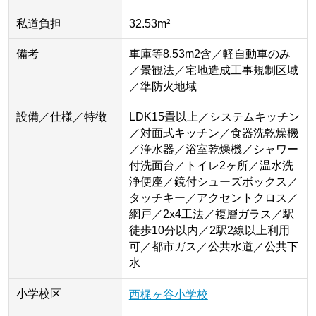
私道負担
32.53m²
備考
車庫等8.53m2含／軽自動車のみ
／景観法／宅地造成工事規制区域
／準防火地域
設備／仕様／特徴
LDK15畳以上／システムキッチン
／対面式キッチン／食器洗乾燥機
／浄水器／浴室乾燥機／シャワー
付洗面台／トイレ2ヶ所／温水洗
浄便座／鏡付シューズボックス／
タッチキー／アクセントクロス／
網戸／2x4工法／複層ガラス／駅
徒歩10分以内／2駅2線以上利用
可／都市ガス／公共水道／公共下
水
小学校区
西梶ヶ谷小学校