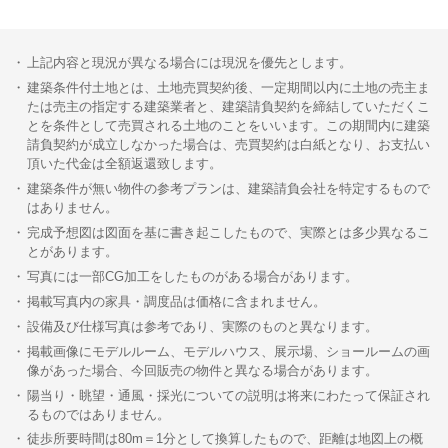
上記内容と現況が異なる場合には現況を優先とします。
建築条件付土地とは、土地売買契約後、一定期間以内に土地の売主ま
たは売主の指定する建築業者と、建築請負契約を締結していただくこ
とを条件として売買される土地のことをいいます。この期間内に建築
請負契約が成立しなかった場合は、売買契約は白紙となり、お支払い
頂いた代金は全額返還致します。
建築条件が無い物件の参考プランは、建築請負会社を特定するもので
はありません。
完成予想図は図面を基に書き起こしたもので、実際とは多少異なるこ
とがあります。
写真には一部CG加工をしたものがある場合があります。
掲載写真内の家具・調度品は価格に含まれません。
設備及び仕様写真は参考であり、実際のものと異なります。
掲載画像にモデルルーム、モデルハウス、展示場、ショールームの画
像があった場合、今回販売の物件と異なる場合があります。
陽当り・眺望・通風・採光についての説明は将来にわたって保証され
るものではありません。
徒歩所要時間は80m＝1分として換算したもので、距離は地図上の概