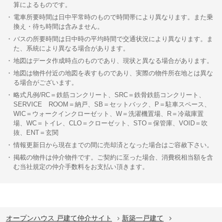
算によるものです。
電車所要時間は日中平常時のもので時間帯により異なります。また乗
換え・待ち時間は含みません。
バスの所要時間は日中時の平均時間で交通状況により異なります。ま
た、系統により異なる場合があります。
地図はデータ作成時点のものであり、現状と異なる場合があります。
地図は物件付近の地図を表すものであり、実際の物件所在地とは異な
る場合がございます。
略式凡例/RC＝鉄筋コンクリート、SRC＝鉄骨鉄筋コンクリート、
SERVICE ROOM＝納戸、SB＝セットバック、P＝駐車スペース、
WIC＝ウォークインクローゼット、W＝洗濯機置場、R＝冷蔵庫置
場、WC＝トイレ、CLO＝クローゼット、STO＝保管庫、VOID＝吹
抜、ENT＝玄関
情報更新日から現在までの間に売却済となった場合はご容赦下さい。
掲載の物件は仲介物件です。ご契約に至った場合、消費税相当額を含
む当社規定の仲介手数料をお支払い頂きます。
オープンハウス 戸建て仲介サイト
新築一戸建て