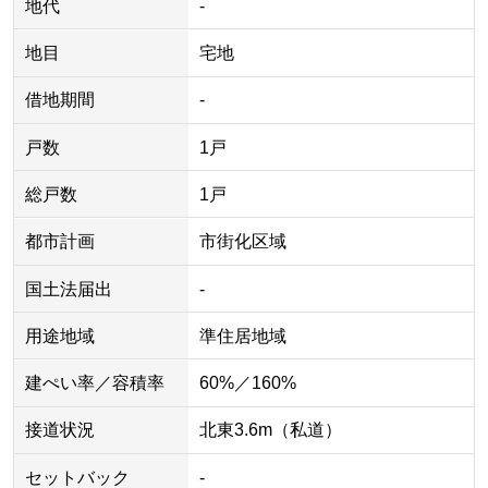
地代
-
地目
宅地
借地期間
-
戸数
1戸
総戸数
1戸
都市計画
市街化区域
国土法届出
-
用途地域
準住居地域
建ぺい率／容積率
60%／160%
接道状況
北東3.6m（私道）
セットバック
-