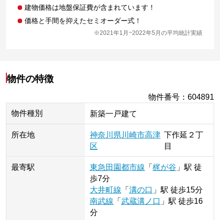
建物価格は地盤保証費が含まれています！
価格と手間を抑えたセミオーダー式！
※2021年1月~2022年5月の平均統計実績
物件の特徴
物件番号
：
604891
物件種別
新築一戸建て
所在地
神奈川県
川崎市高津
下作延
２丁
区
目
最寄駅
東急田園都市線
「
梶が谷
」
駅
徒
歩7分
大井町線
「
溝の口
」
駅
徒歩15分
南武線
「
武蔵溝ノ口
」
駅
徒歩16
分