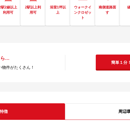
2駅2線以上
2駅以上利
浴室1坪以
ウォークイ
南側道路面
利用可
用可
上
ンクロゼッ
す
ト
たら…
簡単１分
い物件がたくさん！
特徴
周辺