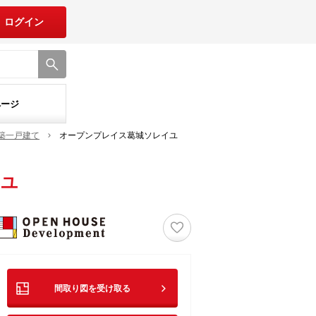
ログイン
ページ
築一戸建て
オープンプレイス葛城ソレイユ
イユ
♡
間取り図を受け取る