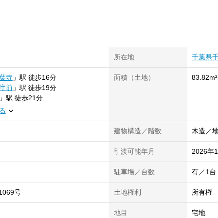
所在地
千葉県
葉寺
」
駅
徒歩16分
面積（土地）
83.82m²
庁前
」
駅
徒歩19分
」
駅
徒歩21分
る
建物構造／階数
木造／地
引渡可能年月
2026年
駐車場／台数
有／1台
1069号
土地権利
所有権
地目
宅地