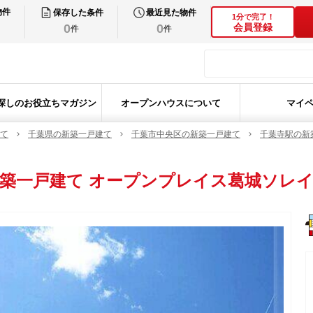
物件
保存した条件
最近見た物件
1分で完了！
0
0
会員登録
件
件
探しのお役立ちマガジン
オープンハウスについて
マイ
て
千葉県の新築一戸建て
千葉市中央区の新築一戸建て
千葉寺駅の新
築一戸建て
オープンプレイス葛城ソレ