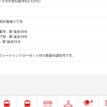
ス月の支払額:約12.3
万円
）
央区葛城３丁目
葉寺」駅
徒歩16分
庁前」駅
徒歩19分
」駅
徒歩21分
ウォークインクローゼット付の新築分譲住宅です。