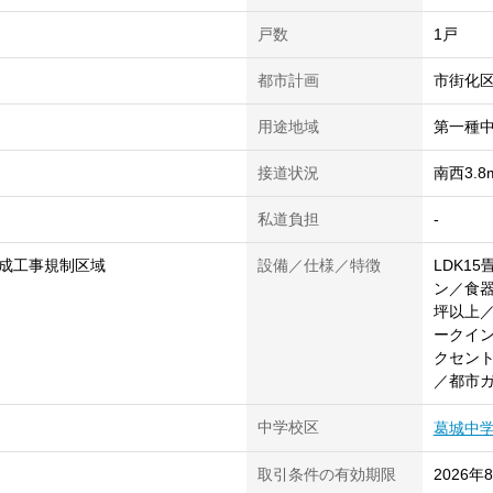
戸数
1戸
都市計画
市街化
用途地域
第一種
接道状況
南西3.
私道負担
-
成工事規制区域
設備／仕様／特徴
LDK1
ン／食
坪以上
ークイ
クセント
／都市
中学校区
葛城中
取引条件の有効期限
2026年