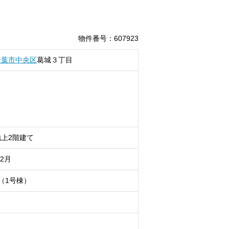
物件番号
：
607923
千葉市中央区
葛城
３丁目
上2階建て
12月
（1号棟）