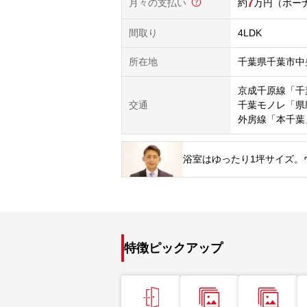
月々の支払い
7
万円
（ボーナ
間取り
4LDK
所在地
千葉県千葉市中
京成千原線「千
交通
千葉モノレ「県
外房線「本千葉
浴室はゆったり1坪サイズ。
特徴ピックアップ