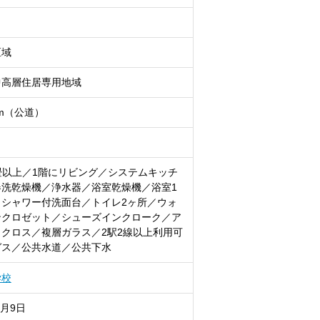
区域
中高層住居専用地域
8m（公道）
5畳以上／1階にリビング／システムキッチ
器洗乾燥機／浄水器／浴室乾燥機／浴室1
／シャワー付洗面台／トイレ2ヶ所／ウォ
ンクロゼット／シューズインクローク／ア
クロス／複層ガラス／2駅2線以上利用可
ガス／公共水道／公共下水
学校
8月9日