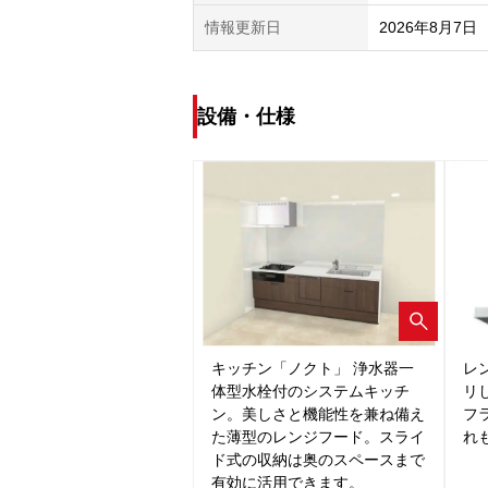
情報更新日
2026年8月7日
設備・仕様
キッチン「ノクト」 浄水器一
レ
体型水栓付のシステムキッチ
リ
ン。美しさと機能性を兼ね備え
フ
た薄型のレンジフード。スライ
れ
ド式の収納は奥のスペースまで
有効に活用できます。