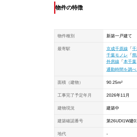
物件の特徴
物件種別
新築一戸建て
最寄駅
京成千原線
「
千
千葉モノレ
「
県
外房線
「
本千葉
通勤時間を調べ
面積（建物）
90.25m²
工事完了予定年月
2026年11月
建物現況
建築中
建築確認番号
第26UDI1W建0
地代
-