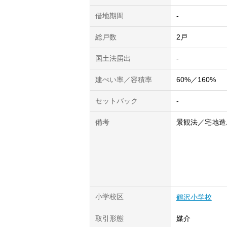
借地期間
-
総戸数
2戸
国土法届出
-
建ぺい率／容積率
60%／160%
セットバック
-
備考
景観法／宅地造
小学校区
鶴沢小学校
取引形態
媒介