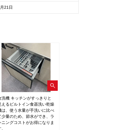
8月21日
食洗機 キッチンがすっきりと
見えるビルトイン食器洗い乾燥
機は、使う水量が手洗いに比べ
て少量のため、節水ができ、ラ
ンニングコストがお得になりま
す。