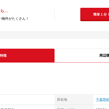
たら…
簡単１分
い物件がたくさん！
特徴
周辺
所在地
千葉県