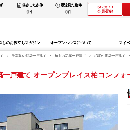
物件
保存した条件
最近見た物件
1分で完了！
0
0
会員登録
件
件
探しのお役立ちマガジン
オープンハウスについて
マイ
て
千葉県の新築一戸建て
柏市の新築一戸建て
柏駅の新築一戸建て
築一戸建て
オープンプレイス柏コンフォ