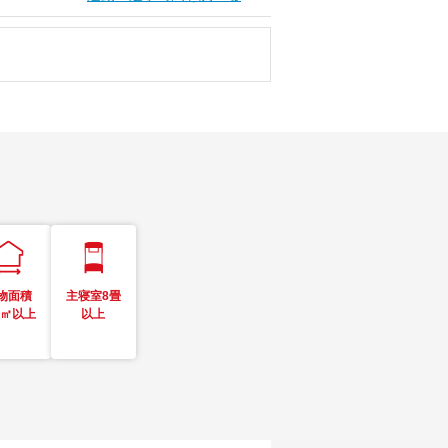
物面積
主寝室8畳
0㎡以上
以上