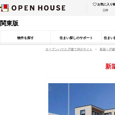
お気に入り
0
件
関東版
物件を探す
住まい探しのサポート
住まい
オープンハウス 戸建て仲介サイト
新築一戸建
新