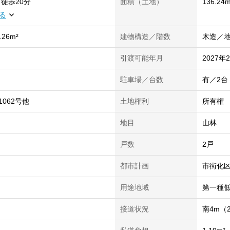
徒歩20分
面積（土地）
136.24
る
.26m²
建物構造／階数
木造／地
引渡可能年月
2027年
駐車場／台数
有／2台
1062号他
土地権利
所有権
地目
山林
戸数
2戸
都市計画
市街化
用途地域
第一種
接道状況
南4m（