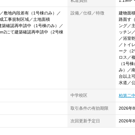
私道負担
1.19m²
／敷地内段差有（1号棟のみ）／
設備／仕様／特徴
建物面積
成工事規制区域／土地面積
路面す（
にて建築確認再申請中（1号棟のみ）／
ング／主
10m2にて建築確認再申請中（2号棟
ッチン
／浴室
／トイ
ーク（
ロス／複
（1号棟
み）／南
台以上
水道／
中学校区
柏第二
取引条件の有効期限
2026年
次回更新予定日
2026年