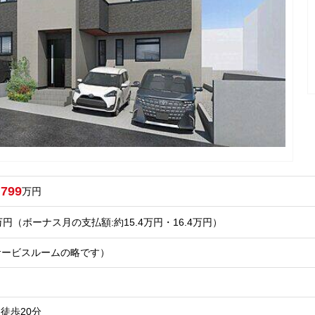
,799
万円
万円
（ボーナス月の支払額:約15.4
万円
・
16.4
万円
）
はサービスルームの略です）
徒歩20分