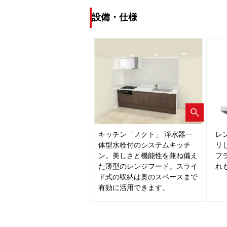
設備・仕様
キッチン「ノクト」 浄水器一
レ
体型水栓付のシステムキッチ
リ
ン。美しさと機能性を兼ね備え
フ
た薄型のレンジフード。スライ
れ
ド式の収納は奥のスペースまで
有効に活用できます。