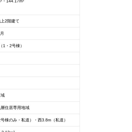
m²・144.17m²
上2階建て
2月
（1・2号棟）
区域
低層住居専用地域
2号棟のみ・私道）・西3.8m（私道）