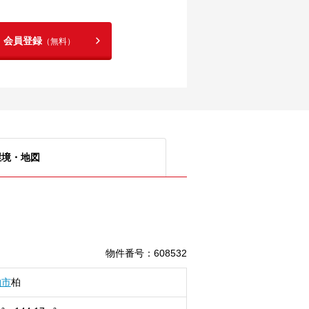
！会員登録
（無料）
環境・地図
物件番号
：
608532
柏市
柏