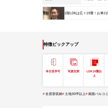
1階LDKは広々19畳！お車
特徴ピックアップ
本日見学可
写真充実
LDK18畳以
上
#
全居室収納
#
土地30坪以上
#
南面バルコ