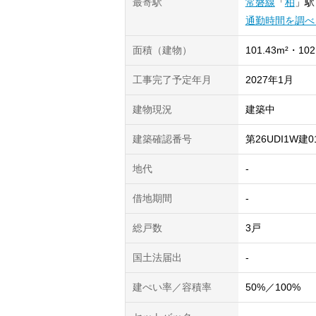
最寄駅
常磐線
「
柏
」
駅
通勤時間を調べ
面積（建物）
101.43m²・102
工事完了予定年月
2027年1月
建物現況
建築中
建築確認番号
第26UDI1W建0
地代
-
借地期間
-
総戸数
3戸
国土法届出
-
建ぺい率／容積率
50%／100%