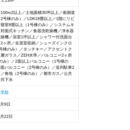
・2.13m²
100m2以上／土地面積30坪以上／南側道
2号棟のみ）／LDK18畳以上／1階にリビ
寝室8畳以上（1号棟のみ）／システムキ
／対面式キッチン／食器洗乾燥機／浄水器
乾燥機／浴室1坪以上／シャワー付洗面台
レ2ヶ所／全居室収納／シューズインクロ
2号棟のみ）／タッチキー／アクセントク
層ガラス／ZEH水準／バルコニー2ヶ所
のみ）／2面以上バルコニー（1号棟の
面バルコニー（2号棟のみ）／並列駐車2
可／角地（2号棟のみ）／都市ガス／公共
公共下水
中学校
8月9日
8月22日