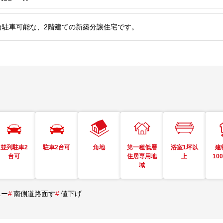
2台駐車可能な、2階建ての新築分譲住宅です。
並列駐車2
駐車2台可
角地
第一種低層
浴室1坪以
建
台可
住居専用地
上
10
域
ニー
#
南側道路面す
#
値下げ