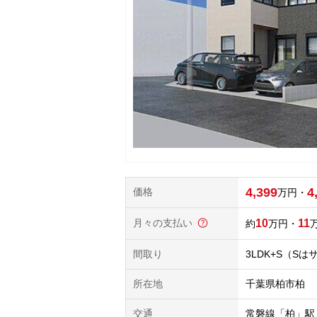
4,399
4
価格
万円
・
月々の支払い
10
11
万円
・
間取り
3LDK+S（S
所在地
千葉県柏市柏
交通
常磐線「柏」駅