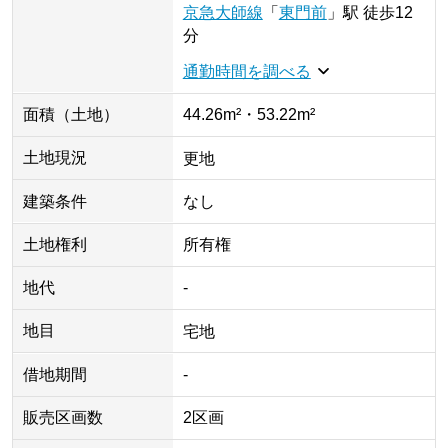
京急大師線
「
東門前
」
駅
徒歩12
分
通勤時間を調べる
面積（土地）
44.26m²・53.22m²
土地現況
更地
建築条件
なし
土地権利
所有権
地代
-
地目
宅地
借地期間
-
販売区画数
2区画