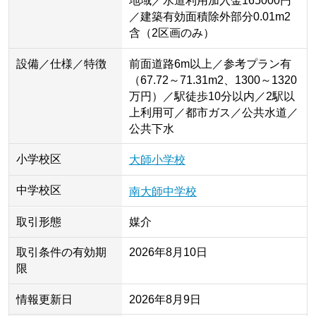
地域／水道利用加入金165000円
／建築有効面積除外部分0.01m2
含（2区画のみ）
設備／仕様／特徴
前面道路6m以上／参考プラン有
（67.72～71.31m2、1300～1320
万円）／駅徒歩10分以内／2駅以
上利用可／都市ガス／公共水道／
公共下水
小学校区
大師小学校
中学校区
南大師中学校
取引形態
媒介
取引条件の有効期
2026年8月10日
限
情報更新日
2026年8月9日