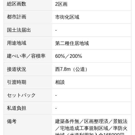
総区画数
2区画
都市計画
市街化区域
国土法届出
-
用途地域
第二種住居地域
建ぺい率／容積率
60%／200%
接道状況
西7.8m（公道）
引渡時期
相談
セットバック
-
私道負担
-
備考
建築条件無／区画整理済／景観法
／宅地造成工事規制区域／準防火