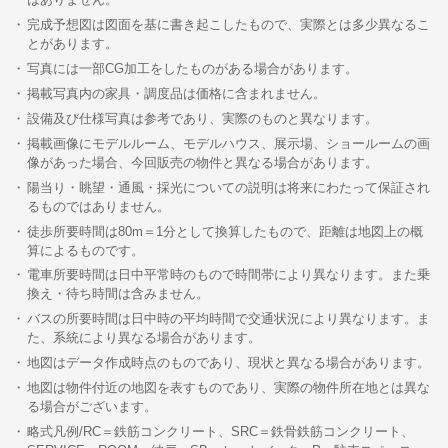
完成予想図は図面を基に書き起こしたもので、実際とは多少異なるこ
とがあります。
写真には一部CG加工をしたものがある場合があります。
掲載写真内の家具・調度品は価格に含まれません。
設備及び仕様写真は参考であり、実際のものと異なります。
掲載画像にモデルルーム、モデルハウス、展示場、ショールームの画
像があった場合、今回販売の物件と異なる場合があります。
陽当り・眺望・通風・採光についての説明は将来にわたって保証され
るものではありません。
徒歩所要時間は80m＝1分として換算したもので、距離は地図上の概
算によるものです。
電車所要時間は日中平常時のもので時間帯により異なります。また乗
換え・待ち時間は含みません。
バスの所要時間は日中時の平均時間で交通状況により異なります。ま
た、系統により異なる場合があります。
地図はデータ作成時点のものであり、現状と異なる場合があります。
地図は物件付近の地図を表すものであり、実際の物件所在地とは異な
る場合がございます。
略式凡例/RC＝鉄筋コンクリート、SRC＝鉄骨鉄筋コンクリート、