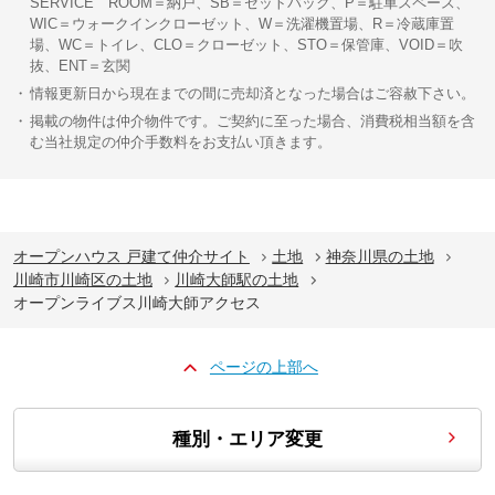
SERVICE ROOM＝納戸、SB＝セットバック、P＝駐車スペース、
WIC＝ウォークインクローゼット、W＝洗濯機置場、R＝冷蔵庫置
場、WC＝トイレ、CLO＝クローゼット、STO＝保管庫、VOID＝吹
抜、ENT＝玄関
情報更新日から現在までの間に売却済となった場合はご容赦下さい。
掲載の物件は仲介物件です。ご契約に至った場合、消費税相当額を含
む当社規定の仲介手数料をお支払い頂きます。
オープンハウス 戸建て仲介サイト
土地
神奈川県の土地
川崎市川崎区の土地
川崎大師駅の土地
オープンライブス川崎大師アクセス
ページの上部へ
種別・エリア変更