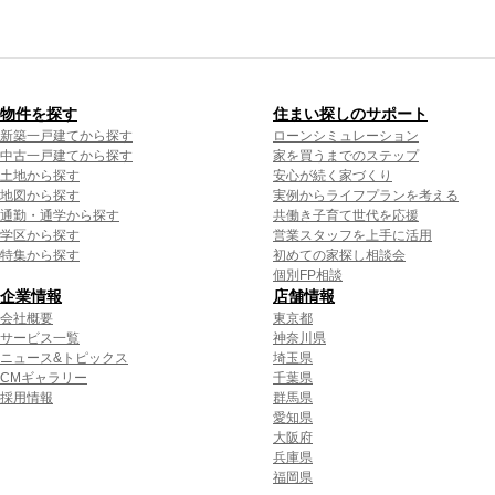
物件を探す
住まい探しのサポート
新築一戸建てから探す
ローンシミュレーション
中古一戸建てから探す
家を買うまでのステップ
土地から探す
安心が続く家づくり
地図から探す
実例からライフプランを考える
通勤・通学から探す
共働き子育て世代を応援
学区から探す
営業スタッフを上手に活用
特集から探す
初めての家探し相談会
個別FP相談
企業情報
店舗情報
会社概要
東京都
サービス一覧
神奈川県
ニュース&トピックス
埼玉県
CMギャラリー
千葉県
採用情報
群馬県
愛知県
大阪府
兵庫県
福岡県