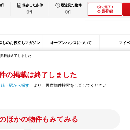
物件
保存した条件
最近見た物件
1分で完了！
0
0
会員登録
件
件
探しのお役立ちマガジン
オープンハウスについて
マイ
掲載は終了しました
件の掲載は終了しました
沿線・駅から探す
」
より、再度物件検索をし直してください
のほかの物件もみてみる