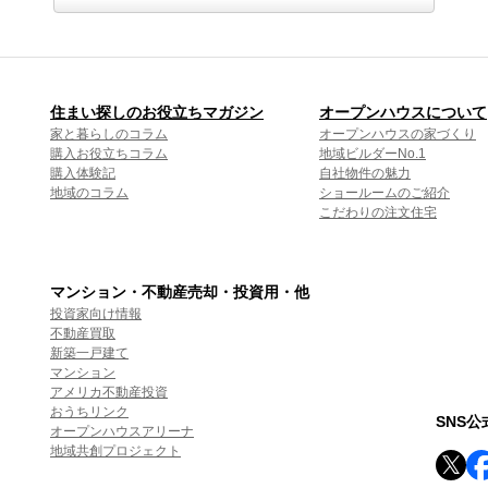
住まい探しのお役立ちマガジン
オープンハウスについて
家と暮らしのコラム
オープンハウスの家づくり
購入お役立ちコラム
地域ビルダーNo.1
購入体験記
自社物件の魅力
地域のコラム
ショールームのご紹介
こだわりの注文住宅
マンション・不動産売却・投資用・他
投資家向け情報
不動産買取
新築一戸建て
マンション
アメリカ不動産投資
おうちリンク
SNS
オープンハウスアリーナ
地域共創プロジェクト