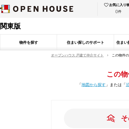
お気に入り
0
件
関東版
物件を探す
住まい探しのサポート
住まい
オープンハウス 戸建て仲介サイト
この物件の
この物
「
地図から探す
」
または
「
そ