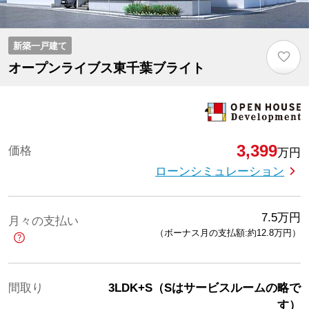
新築一戸建て
♡
オープンライブス東千葉ブライト
3,399
価格
万円
ローンシミュレーション
7.5
万円
月々の支払い
（ボーナス月の支払額:約12.8
万円
）
間取り
3LDK+S（Sはサービスルームの略で
す）