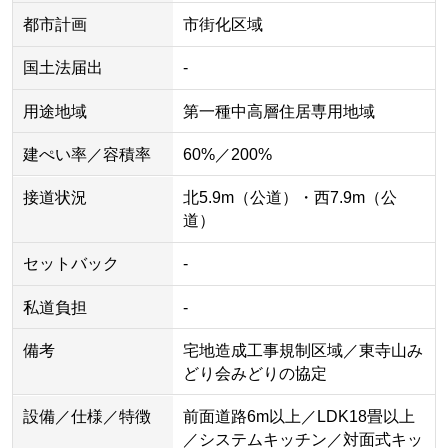
都市計画
市街化区域
国土法届出
-
用途地域
第一種中高層住居専用地域
建ぺい率／容積率
60%／200%
接道状況
北5.9m（公道）・西7.9m（公
道）
セットバック
-
私道負担
-
備考
宅地造成工事規制区域／東寺山み
どり会みどりの協定
設備／仕様／特徴
前面道路6m以上／LDK18畳以上
／システムキッチン／対面式キッ