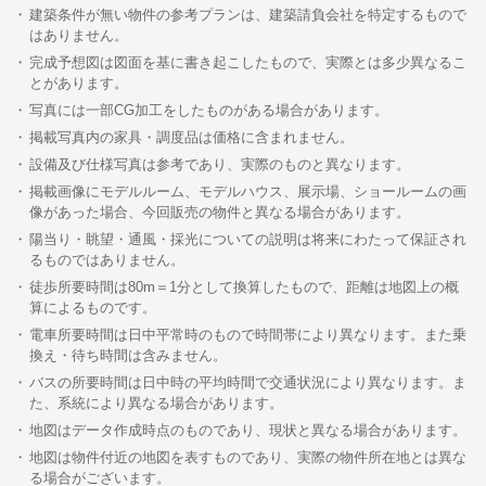
建築条件が無い物件の参考プランは、建築請負会社を特定するもので
はありません。
完成予想図は図面を基に書き起こしたもので、実際とは多少異なるこ
とがあります。
写真には一部CG加工をしたものがある場合があります。
掲載写真内の家具・調度品は価格に含まれません。
設備及び仕様写真は参考であり、実際のものと異なります。
掲載画像にモデルルーム、モデルハウス、展示場、ショールームの画
像があった場合、今回販売の物件と異なる場合があります。
陽当り・眺望・通風・採光についての説明は将来にわたって保証され
るものではありません。
徒歩所要時間は80m＝1分として換算したもので、距離は地図上の概
算によるものです。
電車所要時間は日中平常時のもので時間帯により異なります。また乗
換え・待ち時間は含みません。
バスの所要時間は日中時の平均時間で交通状況により異なります。ま
た、系統により異なる場合があります。
地図はデータ作成時点のものであり、現状と異なる場合があります。
地図は物件付近の地図を表すものであり、実際の物件所在地とは異な
る場合がございます。