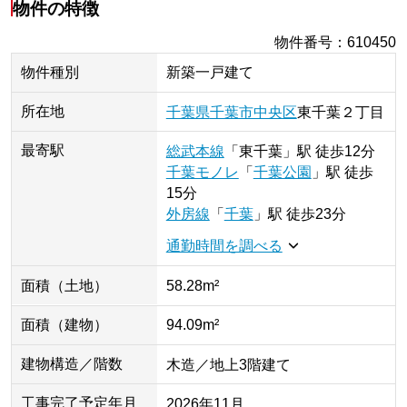
物件の特徴
物件番号
：
610450
物件種別
新築一戸建て
所在地
千葉県
千葉市中央区
東千葉
２丁目
最寄駅
総武本線
「
東千葉
」
駅
徒歩12分
千葉モノレ
「
千葉公園
」
駅
徒歩
15分
外房線
「
千葉
」
駅
徒歩23分
通勤時間を調べる
面積（土地）
58.28m²
面積（建物）
94.09m²
建物構造／階数
木造／地上3階建て
工事完了予定年月
2026年11月