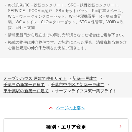
略式凡例/RC＝鉄筋コンクリート、SRC＝鉄骨鉄筋コンクリート、
SERVICE ROOM＝納戸、SB＝セットバック、P＝駐車スペース、
WIC＝ウォークインクローゼット、W＝洗濯機置場、R＝冷蔵庫置
場、WC＝トイレ、CLO＝クローゼット、STO＝保管庫、VOID＝吹
抜、ENT＝玄関
情報更新日から現在までの間に売却済となった場合はご容赦下さい。
掲載の物件は仲介物件です。ご契約に至った場合、消費税相当額を含
む当社規定の仲介手数料をお支払い頂きます。
オープンハウス 戸建て仲介サイト
新築一戸建て
千葉県の新築一戸建て
千葉市中央区の新築一戸建て
東千葉駅の新築一戸建て
オープンライブス東千葉ブライト
ページの上部へ
種別・エリア変更