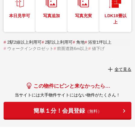
本日見学可
写真追加
写真充実
LDK18畳以
上
#
2駅2線以上利用可
#
2駅以上利用可
#
角地
#
浴室1坪以上
#
ウォークインクロゼット
#
前面道路6m以上
#
値下げ
実際にこの物件を見学してみませんか？
全て見る
実際に見学してみる
この物件にピンと来なかったら…
当サイトには大手物件サイトにはない物件がたくさん！
簡単１分！会員登録
（無料）