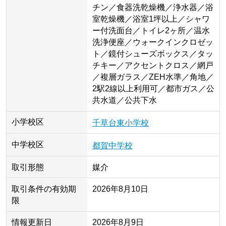
チン／食器洗乾燥機／浄水器／浴
室乾燥機／浴室1坪以上／シャワ
ー付洗面台／トイレ2ヶ所／温水
洗浄便座／ウォークインクロゼッ
ト／鏡付シューズボックス／タッ
チキー／アクセントクロス／網戸
／複層ガラス／ZEH水準／角地／
2駅2線以上利用可／都市ガス／公
共水道／公共下水
小学校区
千草台東小学校
中学校区
都賀中学校
取引形態
媒介
取引条件の有効期
2026年8月10日
限
情報更新日
2026年8月9日