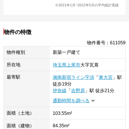
※2021年1月~2022年5月の平均統計実績
物件の特徴
物件番号
：
611059
物件種別
新築一戸建て
所在地
埼玉県
上尾市
大字瓦葺
最寄駅
湘南新宿ライン宇須
「
東大宮
」
駅
徒歩19分
伊奈線
「
吉野原
」
駅
徒歩21分
通勤時間を調べる
面積（土地）
103.55m²
面積（建物）
84.35m²