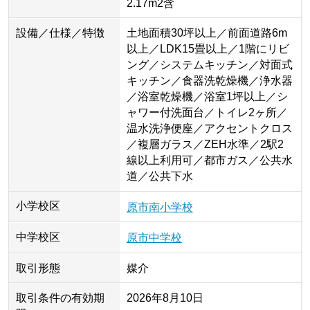
2.17m2含
設備／仕様／特徴
土地面積30坪以上／前面道路6m
以上／LDK15畳以上／1階にリビ
ング／システムキッチン／対面式
キッチン／食器洗乾燥機／浄水器
／浴室乾燥機／浴室1坪以上／シ
ャワー付洗面台／トイレ2ヶ所／
温水洗浄便座／アクセントクロス
／複層ガラス／ZEH水準／2駅2
線以上利用可／都市ガス／公共水
道／公共下水
小学校区
原市南小学校
中学校区
原市中学校
取引形態
媒介
取引条件の有効期
2026年8月10日