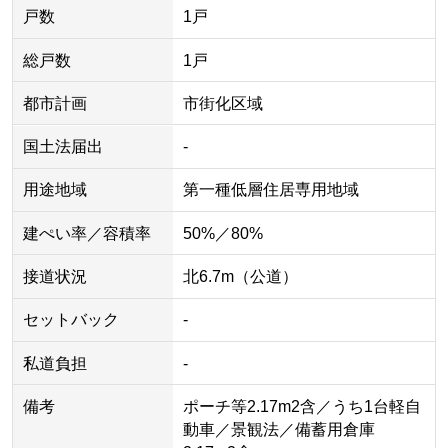
戸数
1戸
総戸数
1戸
都市計画
市街化区域
国土法届出
-
用途地域
第一種低層住居専用地域
建ぺい率／容積率
50%／80%
接道状況
北6.7m（公道）
セットバック
-
私道負担
-
備考
ポーチ等2.17m2含／うち1台軽自
動車／景観法／備蓄用倉庫