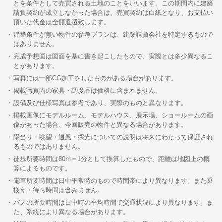
とを条件として売買される土地のことをいいます。この期間内に建築
請負契約が成立しなかった場合は、売買契約は白紙となり、お支払い
頂いた代金は全額返還致します。
建築条件が無い物件の参考プランは、建築請負会社を特定するもので
はありません。
完成予想図は図面を基に書き起こしたもので、実際とは多少異なるこ
とがあります。
写真には一部CG加工をしたものがある場合があります。
掲載写真内の家具・調度品は価格に含まれません。
設備及び仕様写真は参考であり、実際のものと異なります。
掲載画像にモデルルーム、モデルハウス、展示場、ショールームの画
像があった場合、今回販売の物件と異なる場合があります。
陽当り・眺望・通風・採光についての説明は将来にわたって保証され
るものではありません。
徒歩所要時間は80m＝1分として換算したもので、距離は地図上の概
算によるものです。
電車所要時間は日中平常時のもので時間帯により異なります。また乗
換え・待ち時間は含みません。
バスの所要時間は日中時の平均時間で交通状況により異なります。ま
た、系統により異なる場合があります。