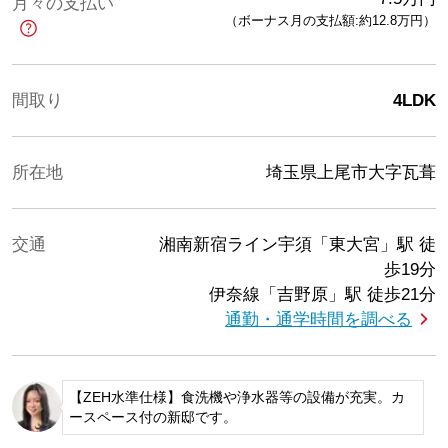
月々の支払い
（ボーナス月の支払額:約12.8
万円
）
間取り
4LDK
所在地
埼玉県上尾市大字瓦葺
交通
湘南新宿ライン宇須「東大宮」駅
徒
歩19分
伊奈線「吉野原」駅
徒歩21分
通勤・通学時間を調べる
【ZEH水準仕様】食洗機や浄水器等の設備が充実。カ
ースペース付の新邸です。