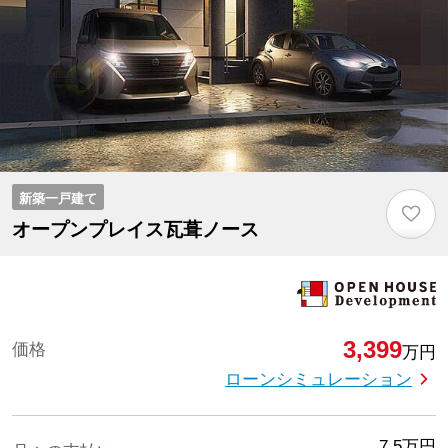
新築一戸建て
♡
オープンプレイス瓦葺ノース
3,399
価格
万円
ローンシミュレーション
7.5
万円