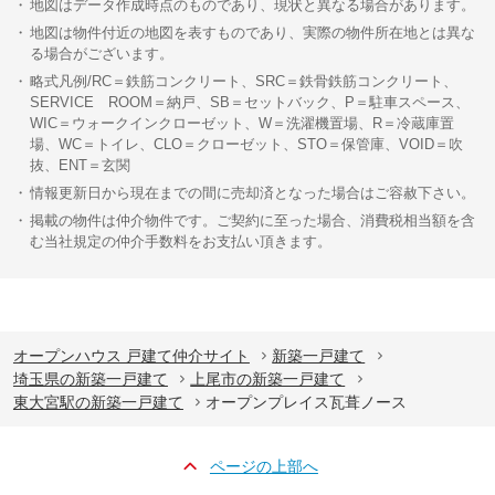
地図はデータ作成時点のものであり、現状と異なる場合があります。
地図は物件付近の地図を表すものであり、実際の物件所在地とは異な
る場合がございます。
略式凡例/RC＝鉄筋コンクリート、SRC＝鉄骨鉄筋コンクリート、
SERVICE ROOM＝納戸、SB＝セットバック、P＝駐車スペース、
WIC＝ウォークインクローゼット、W＝洗濯機置場、R＝冷蔵庫置
場、WC＝トイレ、CLO＝クローゼット、STO＝保管庫、VOID＝吹
抜、ENT＝玄関
情報更新日から現在までの間に売却済となった場合はご容赦下さい。
掲載の物件は仲介物件です。ご契約に至った場合、消費税相当額を含
む当社規定の仲介手数料をお支払い頂きます。
オープンハウス 戸建て仲介サイト
新築一戸建て
埼玉県の新築一戸建て
上尾市の新築一戸建て
東大宮駅の新築一戸建て
オープンプレイス瓦葺ノース
ページの上部へ