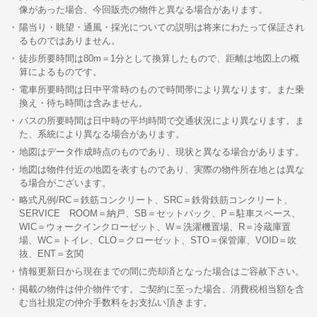
像があった場合、今回販売の物件と異なる場合があります。
陽当り・眺望・通風・採光についての説明は将来にわたって保証され
るものではありません。
徒歩所要時間は80m＝1分として換算したもので、距離は地図上の概
算によるものです。
電車所要時間は日中平常時のもので時間帯により異なります。また乗
換え・待ち時間は含みません。
バスの所要時間は日中時の平均時間で交通状況により異なります。ま
た、系統により異なる場合があります。
地図はデータ作成時点のものであり、現状と異なる場合があります。
地図は物件付近の地図を表すものであり、実際の物件所在地とは異な
る場合がございます。
略式凡例/RC＝鉄筋コンクリート、SRC＝鉄骨鉄筋コンクリート、
SERVICE ROOM＝納戸、SB＝セットバック、P＝駐車スペース、
WIC＝ウォークインクローゼット、W＝洗濯機置場、R＝冷蔵庫置
場、WC＝トイレ、CLO＝クローゼット、STO＝保管庫、VOID＝吹
抜、ENT＝玄関
情報更新日から現在までの間に売却済となった場合はご容赦下さい。
掲載の物件は仲介物件です。ご契約に至った場合、消費税相当額を含
む当社規定の仲介手数料をお支払い頂きます。