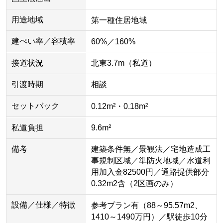
用途地域
第一種住居地域
建ぺい率／容積率
60%／160%
接道状況
北東3.7m（私道）
引渡時期
相談
セットバック
0.12m²・0.18m²
私道負担
9.6m²
備考
建築条件無／景観法／宅地造成工
事規制区域／準防火地域／水道利
用加入金82500円／通路提供部分
0.32m2含（2区画のみ）
設備／仕様／特徴
参考プラン有（88～95.57m2、
1410～1490万円）／駅徒歩10分