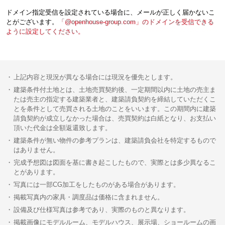
ドメイン指定受信を設定されている場合に、メールが正しく届かないこ
とがございます。
「@openhouse-group.com」のドメインを受信できる
ように設定してください。
上記内容と現況が異なる場合には現況を優先とします。
建築条件付土地とは、土地売買契約後、一定期間以内に土地の売主ま
たは売主の指定する建築業者と、建築請負契約を締結していただくこ
とを条件として売買される土地のことをいいます。この期間内に建築
請負契約が成立しなかった場合は、売買契約は白紙となり、お支払い
頂いた代金は全額返還致します。
建築条件が無い物件の参考プランは、建築請負会社を特定するもので
はありません。
完成予想図は図面を基に書き起こしたもので、実際とは多少異なるこ
とがあります。
写真には一部CG加工をしたものがある場合があります。
掲載写真内の家具・調度品は価格に含まれません。
設備及び仕様写真は参考であり、実際のものと異なります。
掲載画像にモデルルーム、モデルハウス、展示場、ショールームの画