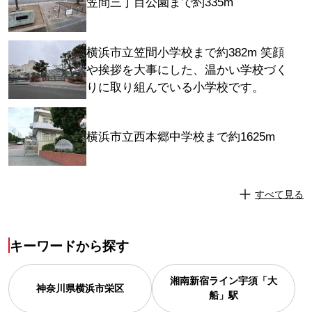
笠間三丁目公園まで約335m
横浜市立笠間小学校まで約382m 笑顔
や挨拶を大事にした、温かい学校づく
りに取り組んでいる小学校です。
横浜市立西本郷中学校まで約1625m
すべて見る
キーワードから探す
湘南新宿ライン宇須「大
神奈川県
横浜市栄区
船」駅