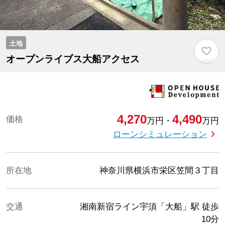
土地
♡
オープンライブス大船アクセス
4,270
4,490
価格
万円
・
万円
ローンシミュレーション
所在地
神奈川県横浜市栄区笠間３丁目
交通
湘南新宿ライン宇須「大船」駅
徒歩
10分