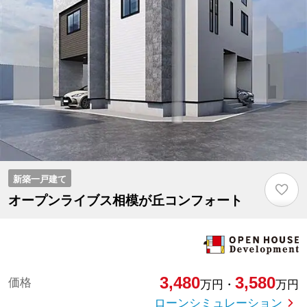
新築一戸建て
♡
オープンライブス相模が丘コンフォート
3,480
3,580
価格
万円
・
万円
ローンシミュレーション