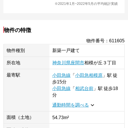
※2021年1月~2022年5月の平均統計実績
物件の特徴
物件番号
：
611605
物件種別
新築一戸建て
所在地
神奈川県
座間市
相模が丘
３丁目
最寄駅
小田急線
「
小田急相模原
」
駅
徒
歩15分
小田急線
「
相武台前
」
駅
徒歩18
分
通勤時間を調べる
面積（土地）
54.73m²