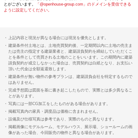
とがございます。
「@openhouse-group.com」のドメインを受信できる
ように設定してください。
上記内容と現況が異なる場合には現況を優先とします。
建築条件付土地とは、土地売買契約後、一定期間以内に土地の売主ま
たは売主の指定する建築業者と、建築請負契約を締結していただくこ
とを条件として売買される土地のことをいいます。この期間内に建築
請負契約が成立しなかった場合は、売買契約は白紙となり、お支払い
頂いた代金は全額返還致します。
建築条件が無い物件の参考プランは、建築請負会社を特定するもので
はありません。
完成予想図は図面を基に書き起こしたもので、実際とは多少異なるこ
とがあります。
写真には一部CG加工をしたものがある場合があります。
掲載写真内の家具・調度品は価格に含まれません。
設備及び仕様写真は参考であり、実際のものと異なります。
掲載画像にモデルルーム、モデルハウス、展示場、ショールームの画
像があった場合、今回販売の物件と異なる場合があります。