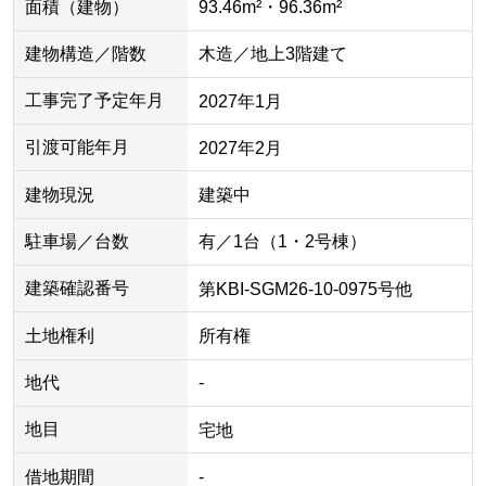
面積（建物）
93.46m²・96.36m²
建物構造／階数
木造／地上3階建て
工事完了予定年月
2027年1月
引渡可能年月
2027年2月
建物現況
建築中
駐車場／台数
有／1台（1・2号棟）
建築確認番号
第KBI-SGM26-10-0975号他
土地権利
所有権
地代
-
地目
宅地
借地期間
-