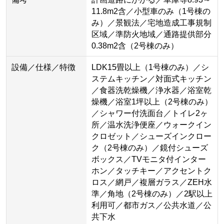
11.8m2含／小型車のみ（1号棟の
み）／景観法／宅地造成工事規制
区域／準防火地域／通路提供部分
0.38m2含（2号棟のみ）
設備／仕様／特徴
LDK15畳以上（1号棟のみ）／シ
ステムキッチン／対面式キッチン
／食器洗乾燥機／浄水器／浴室乾
燥機／浴室1坪以上（2号棟のみ）
／シャワー付洗面台／トイレ2ヶ
所／温水洗浄便座／ウォークイン
クロゼット／シューズインクロー
ク（2号棟のみ）／鏡付シューズ
ボックス／TVモニタ付インター
ホン／タッチキー／アクセントク
ロス／網戸／複層ガラス／ZEH水
準／角地（2号棟のみ）／2駅以上
利用可／都市ガス／公共水道／公
共下水