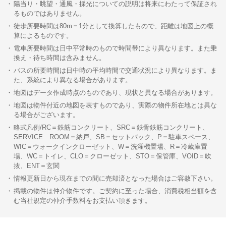
陽当り・眺望・通風・採光についての説明は将来にわたって保証され
るものではありません。
徒歩所要時間は80m＝1分として換算したもので、距離は地図上の概
算によるものです。
電車所要時間は日中平常時のもので時間帯により異なります。また乗
換え・待ち時間は含みません。
バスの所要時間は日中時の平均時間で交通状況により異なります。ま
た、系統により異なる場合があります。
地図はデータ作成時点のものであり、現状と異なる場合があります。
地図は物件付近の地図を表すものであり、実際の物件所在地とは異な
る場合がございます。
略式凡例/RC＝鉄筋コンクリート、SRC＝鉄骨鉄筋コンクリート、
SERVICE ROOM＝納戸、SB＝セットバック、P＝駐車スペース、
WIC＝ウォークインクローゼット、W＝洗濯機置場、R＝冷蔵庫置
場、WC＝トイレ、CLO＝クローゼット、STO＝保管庫、VOID＝吹
抜、ENT＝玄関
情報更新日から現在までの間に売却済となった場合はご容赦下さい。
掲載の物件は仲介物件です。ご契約に至った場合、消費税相当額を含
む当社規定の仲介手数料をお支払い頂きます。