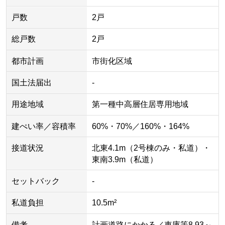
戸数
2戸
総戸数
2戸
都市計画
市街化区域
国土法届出
-
用途地域
第一種中高層住居専用地域
建ぺい率／容積率
60%・70%／160%・164%
接道状況
北東4.1m（2号棟のみ・私道）・
東南3.9m（私道）
セットバック
-
私道負担
10.5m²
備考
計画道路にかかる／車庫等8.93～