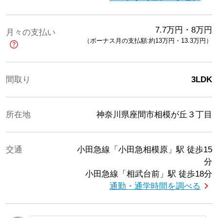
7.7
万円
・
8
万円
月々の支払い
（ボーナス月の支払額:約13
万円
・
13.3
万円
）
間取り
3LDK
所在地
神奈川県座間市相模が丘３丁目
交通
小田急線「小田急相模原」駅
徒歩15
分
小田急線「相武台前」駅
徒歩18分
通勤・通学時間を調べる