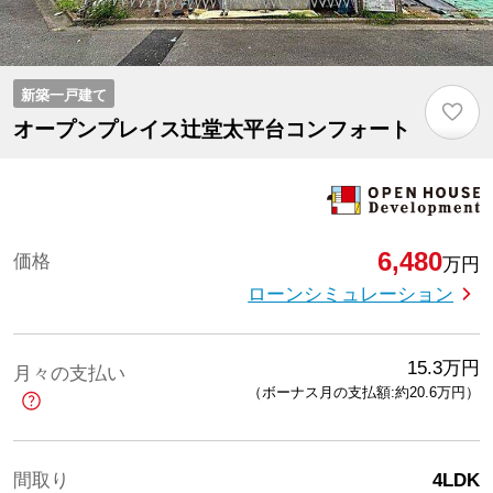
新築一戸建て
♡
オープンプレイス辻堂太平台コンフォート
6,480
価格
万円
ローンシミュレーション
15.3
万円
月々の支払い
（ボーナス月の支払額:約20.6
万円
）
間取り
4LDK