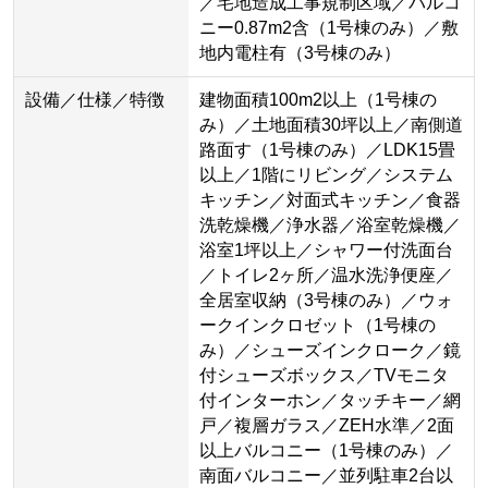
／宅地造成工事規制区域／バルコ
ニー0.87m2含（1号棟のみ）／敷
地内電柱有（3号棟のみ）
設備／仕様／特徴
建物面積100m2以上（1号棟の
み）／土地面積30坪以上／南側道
路面す（1号棟のみ）／LDK15畳
以上／1階にリビング／システム
キッチン／対面式キッチン／食器
洗乾燥機／浄水器／浴室乾燥機／
浴室1坪以上／シャワー付洗面台
／トイレ2ヶ所／温水洗浄便座／
全居室収納（3号棟のみ）／ウォ
ークインクロゼット（1号棟の
み）／シューズインクローク／鏡
付シューズボックス／TVモニタ
付インターホン／タッチキー／網
戸／複層ガラス／ZEH水準／2面
以上バルコニー（1号棟のみ）／
南面バルコニー／並列駐車2台以