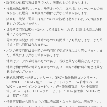
設備及び仕様写真は参考であり、実際のものと異なります。
掲載画像にモデルルーム、モデルハウス、展示場、ショールームの画
像があった場合、今回販売の物件と異なる場合があります。
陽当り・眺望・通風・採光についての説明は将来にわたって保証され
るものではありません。
徒歩所要時間は80m＝1分として換算したもので、距離は地図上の概
算によるものです。
電車所要時間は日中平常時のもので時間帯により異なります。また乗
換え・待ち時間は含みません。
バスの所要時間は日中時の平均時間で交通状況により異なります。ま
た、系統により異なる場合があります。
地図はデータ作成時点のものであり、現状と異なる場合があります。
地図は物件付近の地図を表すものであり、実際の物件所在地とは異な
る場合がございます。
略式凡例/RC＝鉄筋コンクリート、SRC＝鉄骨鉄筋コンクリート、
SERVICE ROOM＝納戸、SB＝セットバック、P＝駐車スペース、
WIC＝ウォークインクローゼット、W＝洗濯機置場、R＝冷蔵庫置
場、WC＝トイレ、CLO＝クローゼット、STO＝保管庫、VOID＝吹
抜、ENT＝玄関
情報更新日から現在までの間に売却済となった場合はご容赦下さい。