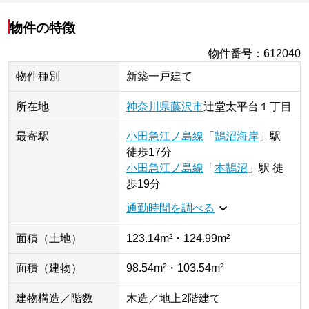
物件の特徴
物件番号
：
612040
物件種別
新築一戸建て
所在地
神奈川県
藤沢市
辻堂太平台
１丁目
最寄駅
小田急江ノ島線
「
鵠沼海岸
」
駅
徒歩17分
小田急江ノ島線
「
本鵠沼
」
駅
徒
歩19分
通勤時間を調べる
面積（土地）
123.14m²・124.99m²
面積（建物）
98.54m²・103.54m²
建物構造／階数
木造／地上2階建て