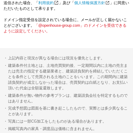
送信された場合、「
利用規約
」及び「
個人情報保護方針
」に同意い
ただいたものとして承ります。
ドメイン指定受信を設定されている場合に、メールが正しく届かないこ
とがございます。
「@openhouse-group.com」のドメインを受信できる
ように設定してください。
上記内容と現況が異なる場合には現況を優先とします。
建築条件付土地とは、土地売買契約後、一定期間以内に土地の売主ま
たは売主の指定する建築業者と、建築請負契約を締結していただくこ
とを条件として売買される土地のことをいいます。この期間内に建築
請負契約が成立しなかった場合は、売買契約は白紙となり、お支払い
頂いた代金は全額返還致します。
建築条件が無い物件の参考プランは、建築請負会社を特定するもので
はありません。
完成予想図は図面を基に書き起こしたもので、実際とは多少異なるこ
とがあります。
写真には一部CG加工をしたものがある場合があります。
掲載写真内の家具・調度品は価格に含まれません。