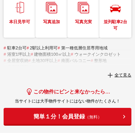
本日見学可
写真追加
写真充実
並列駐車2台
可
#
駐車2台可
#
2駅以上利用可
#
第一種低層住居専用地域
#
浴室1坪以上
#
建物面積100㎡以上
#
ウォークインクロゼット
#
全居室収納
#
土地30坪以上
#
南面バルコニー
#
整形地
#
南側道路面す
全て見る
実際にこの物件を見学してみませんか？
この物件にピンと来なかったら…
実際に見学してみる
当サイトには大手物件サイトにはない物件がたくさん！
簡単１分！会員登録
（無料）