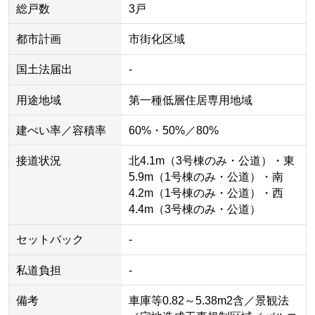
総戸数
3戸
都市計画
市街化区域
国土法届出
-
用途地域
第一種低層住居専用地域
建ぺい率／容積率
60%・50%／80%
接道状況
北4.1m（3号棟のみ・公道）・東
5.9m（1号棟のみ・公道）・南
4.2m（1号棟のみ・公道）・西
4.4m（3号棟のみ・公道）
セットバック
-
私道負担
-
備考
車庫等0.82～5.38m2含／景観法