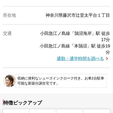
所在地
神奈川県藤沢市辻堂太平台１丁目
交通
小田急江ノ島線「鵠沼海岸」駅
徒歩
17分
小田急江ノ島線「本鵠沼」駅
徒歩19
分
通勤・通学時間を調べる
収納に便利なシューズインクローク付き。お車2台駐車
可能な新築分譲住宅です。
特徴ピックアップ