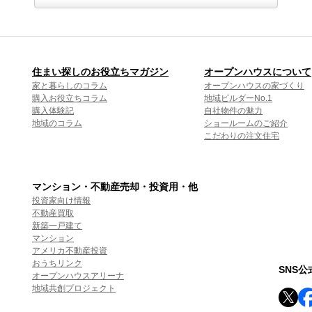
住まい探しのお役立ちマガジン
オープンハウスについて
家と暮らしのコラム
オープンハウスの家づくり
購入お役立ちコラム
地域ビルダーNo.1
購入体験記
自社物件の魅力
地域のコラム
ショールームのご紹介
こだわりの注文住宅
マンション・不動産売却・投資用・他
投資家向け情報
不動産買取
新築一戸建て
マンション
アメリカ不動産投資
おうちリンク
SNS
オープンハウスアリーナ
地域共創プロジェクト