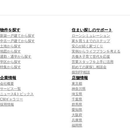
物件を探す
住まい探しのサポート
新築一戸建てから探す
ローンシミュレーション
中古一戸建てから探す
家を買うまでのステップ
土地から探す
安心が続く家づくり
地図から探す
実例からライフプランを考える
通勤・通学から探す
共働き子育て世代を応援
学区から探す
営業スタッフを上手に活用
特集から探す
初めての家探し相談会
個別FP相談
企業情報
店舗情報
会社概要
東京都
サービス一覧
神奈川県
ニュース&トピックス
埼玉県
CMギャラリー
千葉県
採用情報
群馬県
愛知県
大阪府
兵庫県
福岡県