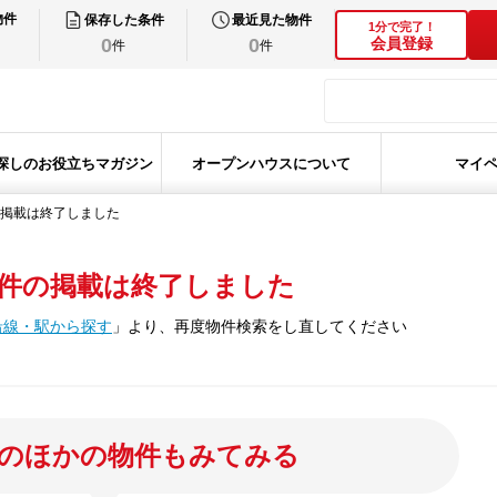
物件
保存した条件
最近見た物件
1分で完了！
0
0
会員登録
件
件
探しのお役立ちマガジン
オープンハウスについて
マイ
掲載は終了しました
件の掲載は終了しました
沿線・駅から探す
」
より、再度物件検索をし直してください
のほかの物件もみてみる