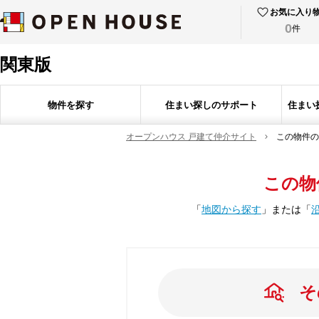
お気に入り
0
件
関東版
物件を探す
住まい探しのサポート
住まい
オープンハウス 戸建て仲介サイト
この物件の
この物
「
地図から探す
」
または
「
そ