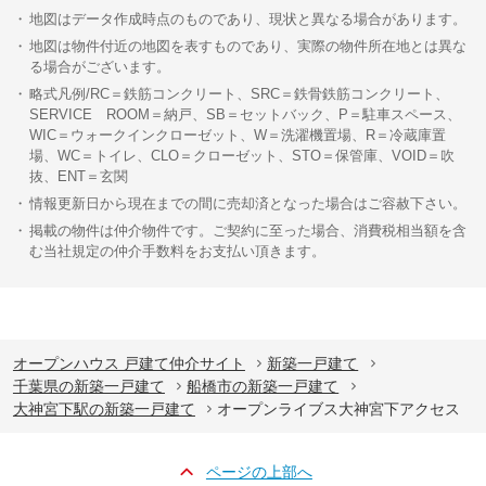
地図はデータ作成時点のものであり、現状と異なる場合があります。
地図は物件付近の地図を表すものであり、実際の物件所在地とは異な
る場合がございます。
略式凡例/RC＝鉄筋コンクリート、SRC＝鉄骨鉄筋コンクリート、
SERVICE ROOM＝納戸、SB＝セットバック、P＝駐車スペース、
WIC＝ウォークインクローゼット、W＝洗濯機置場、R＝冷蔵庫置
場、WC＝トイレ、CLO＝クローゼット、STO＝保管庫、VOID＝吹
抜、ENT＝玄関
情報更新日から現在までの間に売却済となった場合はご容赦下さい。
掲載の物件は仲介物件です。ご契約に至った場合、消費税相当額を含
む当社規定の仲介手数料をお支払い頂きます。
オープンハウス 戸建て仲介サイト
新築一戸建て
千葉県の新築一戸建て
船橋市の新築一戸建て
大神宮下駅の新築一戸建て
オープンライブス大神宮下アクセス
ページの上部へ