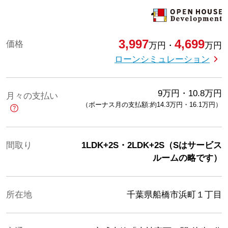
3,997
4,699
価格
万円
・
万円
ローンシミュレーション
9
万円
・
10.8
万円
月々の支払い
（ボーナス月の支払額:約14.3
万円
・
16.1
万円
）
間取り
1LDK+2S・2LDK+2S（Sはサービス
ルームの略です）
所在地
千葉県船橋市浜町１丁目