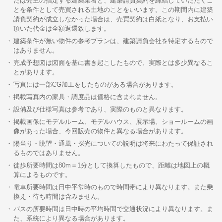
たは売主の指定する建築業者と、建築請負契約を締結していただくこ
とを条件として売買される土地のことをいいます。この期間内に建築
請負契約が成立しなかった場合は、売買契約は白紙となり、お支払い
頂いた代金は全額返還致します。
建築条件が無い物件の参考プランは、建築請負会社を特定するもので
はありません。
完成予想図は図面を基に書き起こしたもので、実際とは多少異なるこ
とがあります。
写真には一部CG加工をしたものがある場合があります。
掲載写真内の家具・調度品は価格に含まれません。
設備及び仕様写真は参考であり、実際のものと異なります。
掲載画像にモデルルーム、モデルハウス、展示場、ショールームの画
像があった場合、今回販売の物件と異なる場合があります。
陽当り・眺望・通風・採光についての説明は将来にわたって保証され
るものではありません。
徒歩所要時間は80m＝1分として換算したもので、距離は地図上の概
算によるものです。
電車所要時間は日中平常時のもので時間帯により異なります。また乗
換え・待ち時間は含みません。
バスの所要時間は日中時の平均時間で交通状況により異なります。ま
た、系統により異なる場合があります。