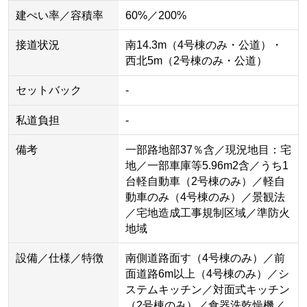
建ぺい率／容積率
60%／200%
接道状況
南14.3m（4号棟のみ・公道）・
西北5m（2号棟のみ・公道）
セットバック
-
私道負担
-
備考
一部路地部37％含／現況地目：宅
地／一部車庫等5.96m2含／うち1
台軽自動車（2号棟のみ）／軽自
動車のみ（4号棟のみ）／景観法
／宅地造成工事規制区域／準防火
地域
設備／仕様／特徴
南側道路面す（4号棟のみ）／前
面道路6m以上（4号棟のみ）／シ
ステムキッチン／対面式キッチン
（2号棟のみ）／食器洗乾燥機／