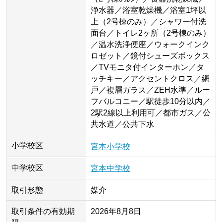
浄水器／浴室乾燥機／浴室1坪以
上（2号棟のみ）／シャワー付洗
面台／トイレ2ヶ所（2号棟のみ）
／温水洗浄便座／ウォークインク
ロゼット／鏡付シューズボックス
／TVモニタ付インターホン／タ
ッチキー／アクセントクロス／網
戸／複層ガラス／ZEH水準／ルー
フバルコニー／駅徒歩10分以内／
2駅2線以上利用可／都市ガス／公
共水道／公共下水
小学校区
宮本小学校
中学校区
宮本中学校
取引形態
媒介
取引条件の有効期
2026年8月8日