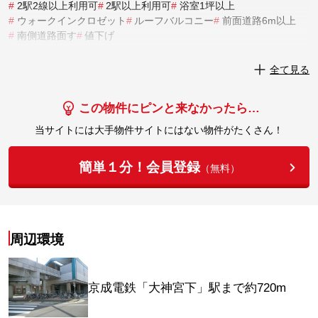
#
2駅2線以上利用可
#
2駅以上利用可
#
浴室1坪以上
#
ウォークインクロゼット
#
ルーフバルコニー
#
前面道路6m以上
#
南側道路面す
#
値下げ
実際にこの物件を見学してみませんか？
全て見る
実際に見学してみる
この物件にピンと来なかったら…
当サイトには大手物件サイトにはない物件がたくさん！
簡単１分！会員登録
（無料）
周辺環境
京成電鉄「大神宮下」駅まで約720m