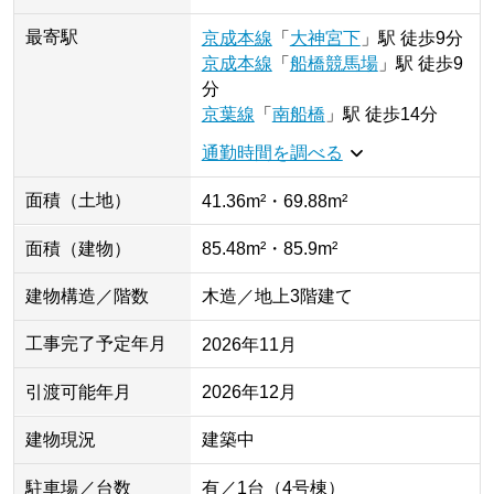
最寄駅
京成本線
「
大神宮下
」
駅
徒歩9分
京成本線
「
船橋競馬場
」
駅
徒歩9
分
京葉線
「
南船橋
」
駅
徒歩14分
通勤時間を調べる
面積（土地）
41.36m²・69.88m²
面積（建物）
85.48m²・85.9m²
建物構造／階数
木造／地上3階建て
工事完了予定年月
2026年11月
引渡可能年月
2026年12月
建物現況
建築中
駐車場／台数
有／1台（4号棟）