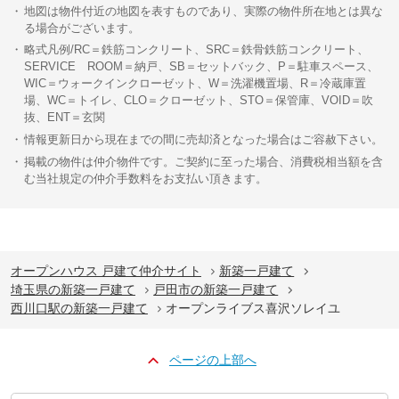
地図は物件付近の地図を表すものであり、実際の物件所在地とは異な
る場合がございます。
略式凡例/RC＝鉄筋コンクリート、SRC＝鉄骨鉄筋コンクリート、
SERVICE ROOM＝納戸、SB＝セットバック、P＝駐車スペース、
WIC＝ウォークインクローゼット、W＝洗濯機置場、R＝冷蔵庫置
場、WC＝トイレ、CLO＝クローゼット、STO＝保管庫、VOID＝吹
抜、ENT＝玄関
情報更新日から現在までの間に売却済となった場合はご容赦下さい。
掲載の物件は仲介物件です。ご契約に至った場合、消費税相当額を含
む当社規定の仲介手数料をお支払い頂きます。
オープンハウス 戸建て仲介サイト
新築一戸建て
埼玉県の新築一戸建て
戸田市の新築一戸建て
西川口駅の新築一戸建て
オープンライブス喜沢ソレイユ
ページの上部へ