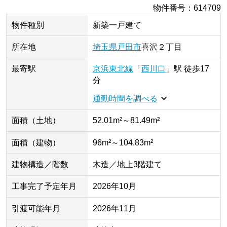
物件番号
：
614709
物件種別
新築一戸建て
所在地
埼玉県
戸田市
喜沢
２丁目
最寄駅
京浜東北線
「
西川口
」
駅
徒歩17
分
通勤時間を調べる
面積（土地）
52.01m²～81.49m²
面積（建物）
96m²～104.83m²
建物構造／階数
木造／地上3階建て
工事完了予定年月
2026年10月
引渡可能年月
2026年11月