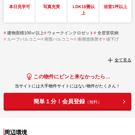
本日見学可
写真充実
LDK18畳以
浴室1坪以上
上
#
建物面積100㎡以上
#
ウォークインクロゼット
#
全居室収納
#
ルーフバルコニー
#
南面バルコニー
#
南側道路面す
#
値下げ
実際にこの物件を見学してみませんか？
全て見る
実際に見学してみる
この物件にピンと来なかったら…
当サイトには大手物件サイトにはない物件がたくさん！
簡単１分！会員登録
（無料）
周辺環境