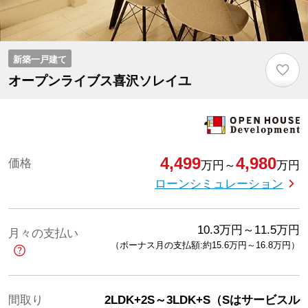
新築一戸建て
♡
オープンライブス喜沢ソレイユ
4,499
4,980
価格
万円
～
万円
ローンシミュレーション
10.3
万円
～
11.5
万円
月々の支払い
（ボーナス月の支払額:約15.6
万円
～
16.8
万円
）
間取り
2LDK+2S～3LDK+S（Sはサービスル