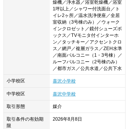
燥機／浄水器／浴室乾燥機／浴室
1坪以上／シャワー付洗面台／ト
イレ2ヶ所／温水洗浄便座／全居
室収納（3号棟のみ）／ウォーク
インクロゼット／鏡付シューズボ
ックス／TVモニタ付インターホ
ン／タッチキー／アクセントクロ
ス／網戸／複層ガラス／ZEH水準
／南面バルコニー（1・3号棟）／
ルーフバルコニー（2号棟のみ）
／都市ガス／公共水道／公共下水
小学校区
喜沢小学校
中学校区
喜沢中学校
取引形態
媒介
取引条件の有効期
2026年8月8日
限