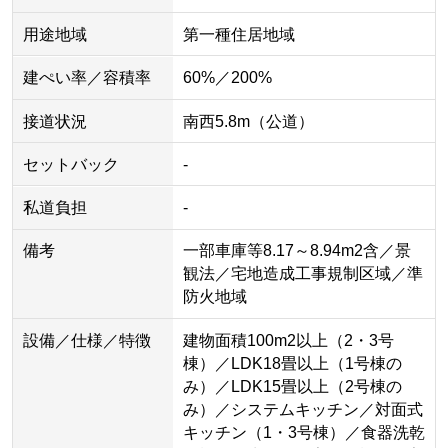
用途地域
第一種住居地域
建ぺい率／容積率
60%／200%
接道状況
南西5.8m（公道）
セットバック
-
私道負担
-
備考
一部車庫等8.17～8.94m2含／景
観法／宅地造成工事規制区域／準
防火地域
設備／仕様／特徴
建物面積100m2以上（2・3号
棟）／LDK18畳以上（1号棟の
み）／LDK15畳以上（2号棟の
み）／システムキッチン／対面式
キッチン（1・3号棟）／食器洗乾