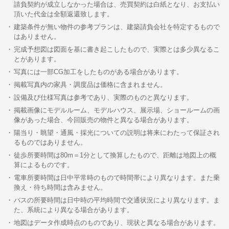
請負契約が成立しなかった場合は、売買契約は白紙となり、お支払い
頂いた代金は全額返還致します。
建築条件が無い物件の参考プランは、建築請負会社を特定するもので
はありません。
完成予想図は図面を基に書き起こしたもので、実際とは多少異なるこ
とがあります。
写真には一部CG加工をしたものがある場合があります。
掲載写真内の家具・調度品は価格に含まれません。
設備及び仕様写真は参考であり、実際のものと異なります。
掲載画像にモデルルーム、モデルハウス、展示場、ショールームの画
像があった場合、今回販売の物件と異なる場合があります。
陽当り・眺望・通風・採光についての説明は将来にわたって保証され
るものではありません。
徒歩所要時間は80m＝1分として換算したもので、距離は地図上の概
算によるものです。
電車所要時間は日中平常時のもので時間帯により異なります。また乗
換え・待ち時間は含みません。
バスの所要時間は日中時の平均時間で交通状況により異なります。ま
た、系統により異なる場合があります。
地図はデータ作成時点のものであり、現状と異なる場合があります。