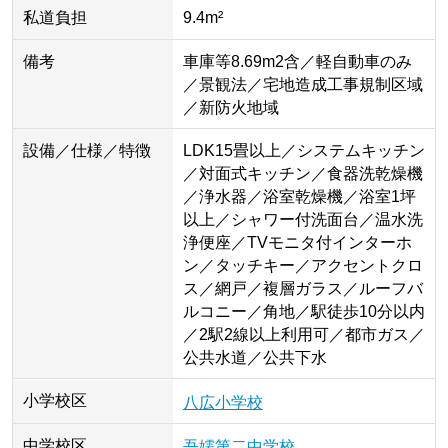
私道負担
9.4m²
備考
車庫等8.69m2含／軽自動車のみ
／景観法／宅地造成工事規制区域
／新防火地域
設備／仕様／特徴
LDK15畳以上／システムキッチン
／対面式キッチン／食器洗乾燥機
／浄水器／浴室乾燥機／浴室1坪
以上／シャワー付洗面台／温水洗
浄便座／TVモニタ付インターホ
ン／タッチキー／アクセントクロ
ス／網戸／複層ガラス／ルーフバ
ルコニー／角地／駅徒歩10分以内
／2駅2線以上利用可／都市ガス／
公共水道／公共下水
小学校区
八広小学校
中学校区
吾嬬第二中学校