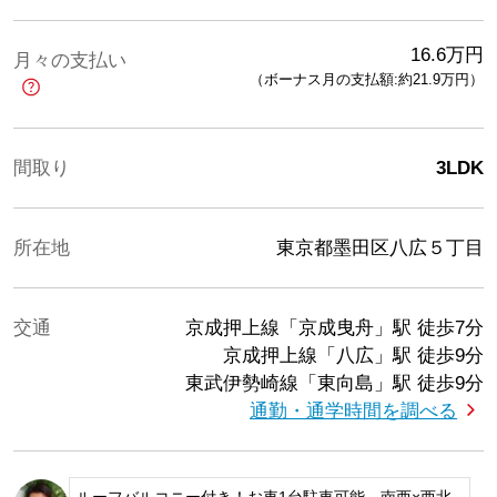
16.6
万円
月々の支払い
（ボーナス月の支払額:約21.9
万円
）
間取り
3LDK
所在地
東京都墨田区八広５丁目
交通
京成押上線「京成曳舟」駅
徒歩7分
京成押上線「八広」駅
徒歩9分
東武伊勢崎線「東向島」駅
徒歩9分
通勤・通学時間を調べる
ルーフバルコニー付き！お車1台駐車可能、南西×西北