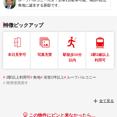
角地に誕生する新邸です。
特徴ピックアップ
本日見学可
写真充実
駅徒歩10分
2駅2線以上
以内
利用可
#
2駅以上利用可
#
角地
#
浴室1坪以上
#
ルーフバルコニー
#
南側道路面す
実際にこの物件を見学してみませんか？
全て見る
実際に見学してみる
この物件にピンと来なかったら…