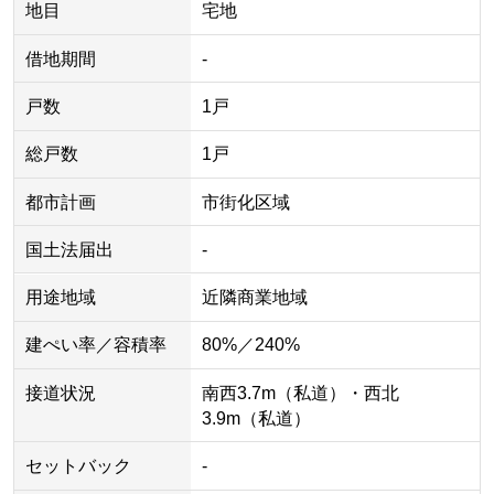
地目
宅地
借地期間
-
戸数
1戸
総戸数
1戸
都市計画
市街化区域
国土法届出
-
用途地域
近隣商業地域
建ぺい率／容積率
80%／240%
接道状況
南西3.7m（私道）・西北
3.9m（私道）
セットバック
-