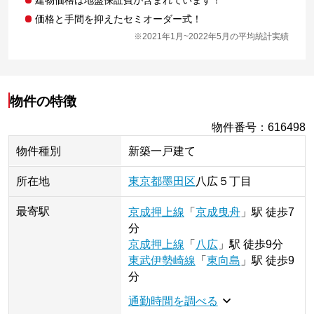
価格と手間を抑えたセミオーダー式！
※2021年1月~2022年5月の平均統計実績
物件の特徴
物件番号
：
616498
物件種別
新築一戸建て
所在地
東京都
墨田区
八広
５丁目
最寄駅
京成押上線
「
京成曳舟
」
駅
徒歩7
分
京成押上線
「
八広
」
駅
徒歩9分
東武伊勢崎線
「
東向島
」
駅
徒歩9
分
通勤時間を調べる