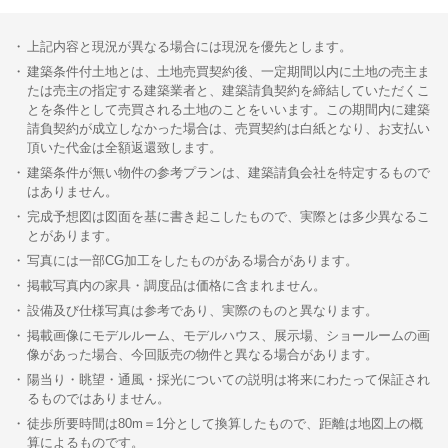
上記内容と現況が異なる場合には現況を優先とします。
建築条件付土地とは、土地売買契約後、一定期間以内に土地の売主ま
たは売主の指定する建築業者と、建築請負契約を締結していただくこ
とを条件として売買される土地のことをいいます。この期間内に建築
請負契約が成立しなかった場合は、売買契約は白紙となり、お支払い
頂いた代金は全額返還致します。
建築条件が無い物件の参考プランは、建築請負会社を特定するもので
はありません。
完成予想図は図面を基に書き起こしたもので、実際とは多少異なるこ
とがあります。
写真には一部CG加工をしたものがある場合があります。
掲載写真内の家具・調度品は価格に含まれません。
設備及び仕様写真は参考であり、実際のものと異なります。
掲載画像にモデルルーム、モデルハウス、展示場、ショールームの画
像があった場合、今回販売の物件と異なる場合があります。
陽当り・眺望・通風・採光についての説明は将来にわたって保証され
るものではありません。
徒歩所要時間は80m＝1分として換算したもので、距離は地図上の概
算によるものです。