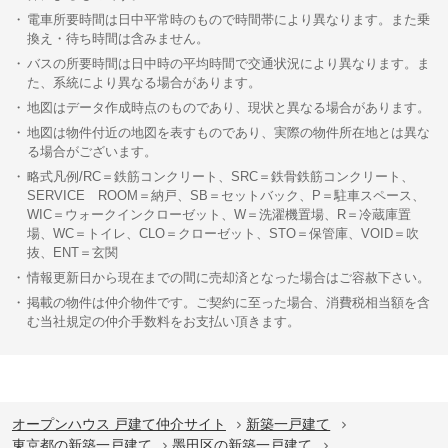
電車所要時間は日中平常時のもので時間帯により異なります。また乗
換え・待ち時間は含みません。
バスの所要時間は日中時の平均時間で交通状況により異なります。ま
た、系統により異なる場合があります。
地図はデータ作成時点のものであり、現状と異なる場合があります。
地図は物件付近の地図を表すものであり、実際の物件所在地とは異な
る場合がございます。
略式凡例/RC＝鉄筋コンクリート、SRC＝鉄骨鉄筋コンクリート、
SERVICE ROOM＝納戸、SB＝セットバック、P＝駐車スペース、
WIC＝ウォークインクローゼット、W＝洗濯機置場、R＝冷蔵庫置
場、WC＝トイレ、CLO＝クローゼット、STO＝保管庫、VOID＝吹
抜、ENT＝玄関
情報更新日から現在までの間に売却済となった場合はご容赦下さい。
掲載の物件は仲介物件です。ご契約に至った場合、消費税相当額を含
む当社規定の仲介手数料をお支払い頂きます。
オープンハウス 戸建て仲介サイト
新築一戸建て
東京都の新築一戸建て
墨田区の新築一戸建て