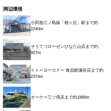
周辺環境
小田急江ノ島線「桜ヶ丘」駅まで約
2240m
そうてつローゼンひなた山店まで約
927m
イトーヨーカドー 食品館瀬谷店まで約
2374m
オーケー三ツ境店まで約1890m