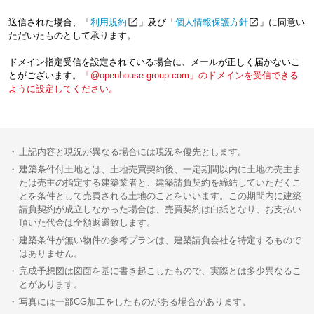
送信された場合、「
利用規約
」及び「
個人情報保護方針
」に同意い
ただいたものとして承ります。
ドメイン指定受信を設定されている場合に、メールが正しく届かないこ
とがございます。
「@openhouse-group.com」のドメインを受信できる
ように設定してください。
上記内容と現況が異なる場合には現況を優先とします。
建築条件付土地とは、土地売買契約後、一定期間以内に土地の売主ま
たは売主の指定する建築業者と、建築請負契約を締結していただくこ
とを条件として売買される土地のことをいいます。この期間内に建築
請負契約が成立しなかった場合は、売買契約は白紙となり、お支払い
頂いた代金は全額返還致します。
建築条件が無い物件の参考プランは、建築請負会社を特定するもので
はありません。
完成予想図は図面を基に書き起こしたもので、実際とは多少異なるこ
とがあります。
写真には一部CG加工をしたものがある場合があります。