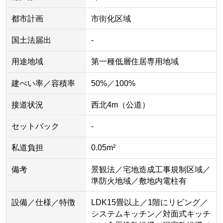
都市計画
市街化区域
国土法届出
-
用途地域
第一種低層住居専用地域
建ぺい率／容積率
50%／100%
接道状況
西北4m（公道）
セットバック
-
私道負担
0.05m²
備考
景観法／宅地造成工事規制区域／
準防火地域／敷地内電柱有
設備／仕様／特徴
LDK15畳以上／1階にリビング／
システムキッチン／対面式キッチ