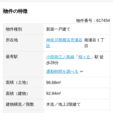
物件の特徴
物件番号
：
617454
物件種別
新築一戸建て
所在地
神奈川県
横浜市瀬谷
南瀬谷
１丁
区
目
最寄駅
小田急江ノ島線
「
桜ヶ丘
」
駅
徒
歩28分
通勤時間を調べる
面積（土地）
96.68m²
面積（建物）
92.94m²
建物構造／階数
木造／地上2階建て