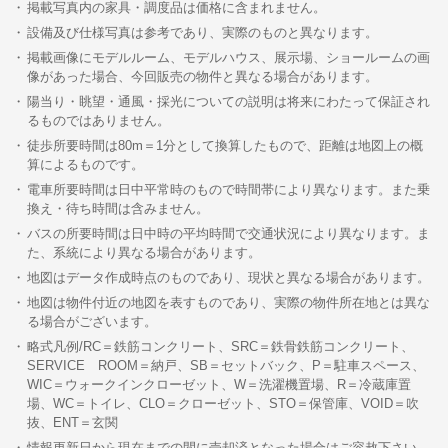
掲載写真内の家具・調度品は価格に含まれません。
設備及び仕様写真は参考であり、実際のものと異なります。
掲載画像にモデルルーム、モデルハウス、展示場、ショールームの画
像があった場合、今回販売の物件と異なる場合があります。
陽当り・眺望・通風・採光についての説明は将来にわたって保証され
るものではありません。
徒歩所要時間は80m＝1分として換算したもので、距離は地図上の概
算によるものです。
電車所要時間は日中平常時のもので時間帯により異なります。また乗
換え・待ち時間は含みません。
バスの所要時間は日中時の平均時間で交通状況により異なります。ま
た、系統により異なる場合があります。
地図はデータ作成時点のものであり、現状と異なる場合があります。
地図は物件付近の地図を表すものであり、実際の物件所在地とは異な
る場合がございます。
略式凡例/RC＝鉄筋コンクリート、SRC＝鉄骨鉄筋コンクリート、
SERVICE ROOM＝納戸、SB＝セットバック、P＝駐車スペース、
WIC＝ウォークインクローゼット、W＝洗濯機置場、R＝冷蔵庫置
場、WC＝トイレ、CLO＝クローゼット、STO＝保管庫、VOID＝吹
抜、ENT＝玄関
情報更新日から現在までの間に売却済となった場合はご容赦下さい。