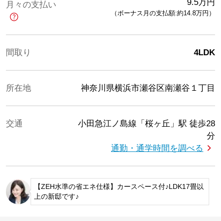
9.5
万円
月々の支払い
（ボーナス月の支払額:約14.8
万円
）
間取り
4LDK
所在地
神奈川県横浜市瀬谷区南瀬谷１丁目
交通
小田急江ノ島線「桜ヶ丘」駅
徒歩28
分
通勤・通学時間を調べる
【ZEH水準の省エネ仕様】カースペース付♪LDK17畳以
上の新邸です♪