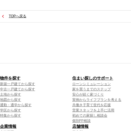
TOPへ戻る
物件を探す
住まい探しのサポート
新築一戸建てから探す
ローンシミュレーション
中古一戸建てから探す
家を買うまでのステップ
土地から探す
安心が続く家づくり
地図から探す
実例からライフプランを考える
通勤・通学から探す
共働き子育て世代を応援
学区から探す
営業スタッフを上手に活用
特集から探す
初めての家探し相談会
個別FP相談
企業情報
店舗情報