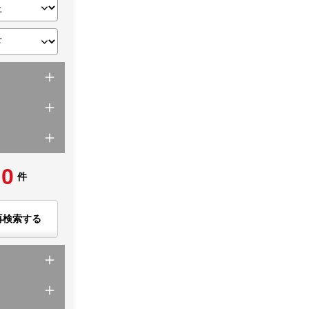
0
件
再検索する