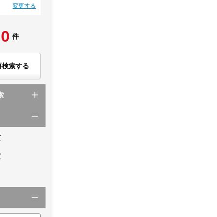
変更する
0
件
再検索する
索
て
て