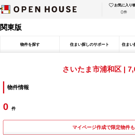
お気に入り
0
件
関東版
物件を探す
住まい探しのサポート
住まい
さいたま市浦和区 | 7,
物件情報
0
件
マイページ作成で限定物件