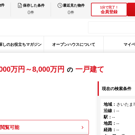
物件
保存した条件
最近見た物件
1分で完了！
0
0
会員登録
件
件
探しのお役立ちマガジン
オープンハウスについて
マイ
000万円～8,000万円
一戸建て
の
現在の検索条件
地域
：
さいたま
沿線
：
--
駅
：
--
地図
：
--
も閲覧可能
経路
：
--