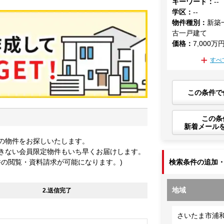
キーワード
：
--
学区
：
--
物件種別
：
新築
古一戸建て
価格
：
7,000万
すべ
この条件で
この条
新着メール
の物件をお探しいたします。
きない会員限定物件もいち早くお届けします。
件の閲覧・資料請求が可能になります。)
検索条件の追加
地域
2.送信完了
さいたま市浦