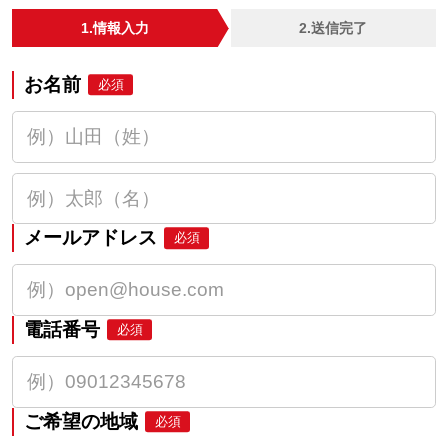
1.情報入力
2.送信完了
お名前
必須
メールアドレス
必須
電話番号
必須
ご希望の地域
必須