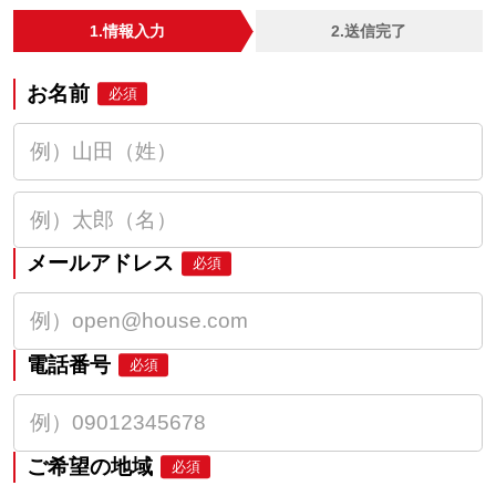
1.情報入力
2.送信完了
お名前
必須
メールアドレス
必須
電話番号
必須
ご希望の地域
必須